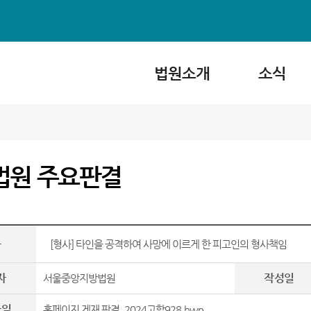
법원소개
소식
법원 주요판결
목
[형사] 타인을 공격하여 사망에 이르게 한 피고인의 형사책임
자
작성일
서울중앙지방법원
파일
홈페이지 게재 판결_2024고합928.hwp