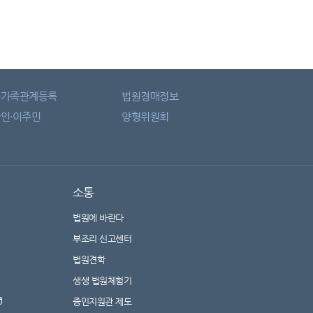
자가족관계등록
법원경매정보
인·이주민
양형위원회
소통
법원에 바란다
부조리 신고센터
법원견학
생생 법원체험기
증인지원관 제도