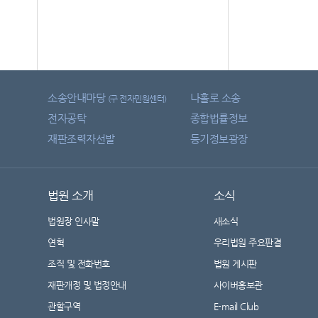
소송안내마당
나홀로 소송
(구 전자민원센터)
전자공탁
종합법률정보
재판조력자선발
등기정보광장
법원 소개
소식
법원장 인사말
새소식
연혁
우리법원 주요판결
조직 및 전화번호
법원 게시판
재판개정 및 법정안내
사이버홍보관
관할구역
E-mail Club