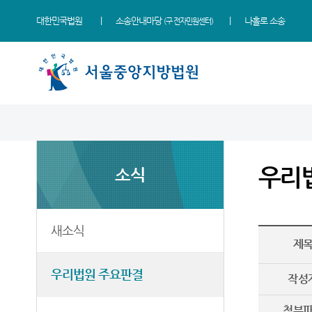
대한민국법원
소송안내마당
나홀로 소송
(구 전자민원센터)
법원 소개
소식
민원
정보
소통
법원장 인사말
새소식
민원안내
지식재산 전문재판부
법원에 바란다
우리
소식
연혁
우리법원 주요판결
법률상담안내
IP Chambers
부조리 신고센터
조직 및 전화번호
법원 게시판
자주묻는질문
민생전담재판부
법원견학
재판개정 및 법정안내
사이버홍보관
유관기관안내
사건검색
생생 법원체험기
새소식
제
관할구역
E-mail Club
장애인·외국인 등 지원을
판결서사본 제공신청
증인지원관 제도
위한 우선지원센터
등기국/소
특검 관련 재판영상
판결서 인터넷열람
정보공개
우리법원 주요판결
(종합민원지원센터 상담예약)
작성
청사안내
각급법원안내
온라인 방청 신청
영상재판 전용법정 사용
첨부
신청 안내