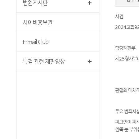
법원게시판
찾아오시는 길
영상재판 절차 안내
서울법원조정센터
사건
사이버홍보관
자주 사용하는 양식모음
보안검색
2024
고합
9
재판기록열람복사예약
E-mail Club
서울법원종합청사 집행문 등
담당재판부
제증명 접수·발급장소 안내
제
25
형사부
(
특검 관련 재판영상
판결의 대체적
주요 범죄사실
피고인이 피해
왼쪽 눈 부위