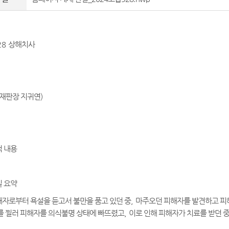
28
상해치사
재판장 지귀연
)
 내용
 요약
자로부터 욕설을 듣고서 불만을 품고 있던 중
,
마주오던 피해자를 발견하고 피
를 찔러 피해자를 의식불명 상태에 빠뜨렸고
,
이로 인해 피해자가 치료를 받던 중