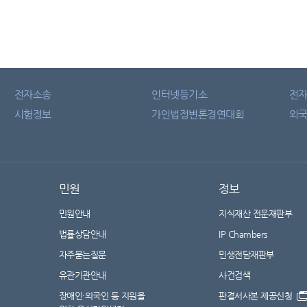
전자소송
인터넷등기소
전
시험정보
가인법정변론경연대회
외국
민원
정보
민원안내
지식재산 전문재판부
법률상담안내
IP Chambers
자주묻는질문
민생전담재판부
유관기관안내
사건검색
장애인·외국인 등 지원을
판결서사본 제공신청