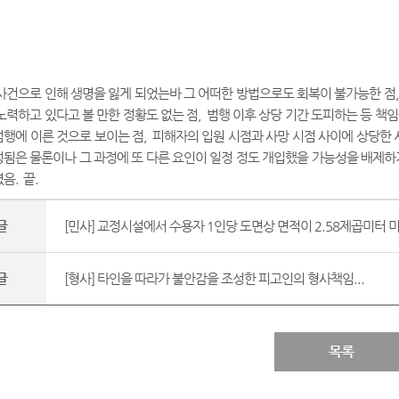
사건으로 인해 생명을 잃게 되었는바 그 어떠한 방법으로도 회복이 불가능한 점
노력하고 있다고 볼 만한 정황도 없는 점
,
범행 이후 상당 기간 도피하는 등 책
행에 이른 것으로 보이는 점
,
피해자의 입원 시점과 사망 시점 사이에 상당한 
됨은 물론이나 그 과정에 또 다른 요인이 일정 정도 개입했을 가능성을 배제하
였음
.
끝
.
글
[민사] 교정시설에서 수용자 1인당 도면상 면적이 2.58제곱미터 미만
글
[형사] 타인을 따라가 불안감을 조성한 피고인의 형사책임...
목록