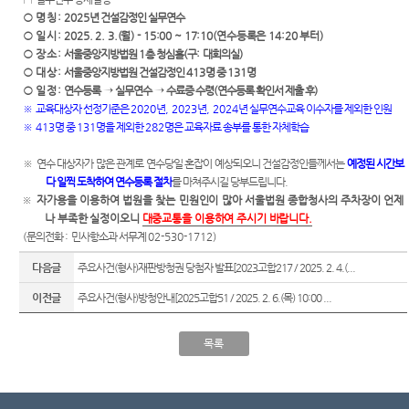
련 재판
위한 우
공신청
도
○
명 칭
: 2025
년 건설감정인 실무연수
센
등기국/
영상
선지원
○
일 시
:
2025. 2. 3.(
월
) - 15:00 ~ 17:10(
연수등록은
14:20
부터
)
소
정보공
센터
터)
○
장 소
:
서울중앙지방법원
1
층 청심홀
(
구
:
대회의실
)
판결서
개
(종합민
청사안
○
대 상
:
서울중앙지방법원 건설감정인
413
명 중
131
명
인터넷
원지원
내
온라인
○
일 정
:
연수등록
→
실무연수
→
수료증 수령
(
연수등록 확인서 제출 후
)
열람
센터 상
방청 신
※
교육대상자 선정기준은
2020
년
, 2023
년
, 2024
년 실무연수교육 이수자를 제외한 인원
담예약)
찾아오
청
※
413
명 중
131
명을 제외한
282
명은 교육자료 송부를 통한 자체학습
시는 길
각급법
영상재
원안내
※
연수 대상자가 많은 관계로 연수당일 혼잡이 예상되오니 건설감정인들께서는
예정된 시간보
판 전용
서울법
다 일찍 도착하여 연수등록 절차
를 마쳐주시길 당부드립니다
.
법정 사
원조정
※
자가용을 이용하여 법원을 찾는 민원인이 많아 서울법원 종합청사의 주차장이 언제
용
센터
나 부족한 실정이오니
대중교통을 이용하여 주시기 바랍니다
.
신청 안
(
문의전화
:
민사항소과 서무계
02-530-1712)
보안검
내
색
다음글
주요사건(형사)재판방청권 당첨자 발표[2023고합217 / 2025. 2. 4.(...
영상재
판 절차
이전글
주요사건(형사)방청안내[2025고합51 / 2025. 2. 6.(목) 10:00 ...
안내
자주 사
목록
용하는
양식모
음