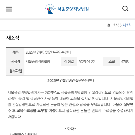
대
소
나
>
소식
새소식
Home
법
한
송
홀
법원
소식
민원
정보
소통
새소식
원
소개
소
민
안
로
소
새소식
민원안
지식재
법원에
식
개
제목
법원장
내
산 전문
바란다
2025년 건설감정인 실무연수 안내
민
국
내
소
우리법
인사말
재판부
원
작성자
서울중앙지방법원
작성일
2025.01.22
조회
4768
원 주요
법률상
부조리
정
법
마
송
연혁
판결
담안내
IP
신고센
보
첨부파일
Chambers
터
소
원
당
조직 및
법원 게
자주묻
2025
년 건설감정인 실무연수 안내
통
전화번
시판
는질문
민생전
법원견
(구
호
담재판
학
서울중앙지방법원에서는
2025
년도 서울중앙지방법원 건설감정인으로 위촉되신 분께
사이버
유관기
부
전
감정인 윤리 및 감정관련 사항 등에 대하여 교육을 실시할 예정입니다
.
서울중앙지방법
재판개
홍보관
관안내
생생 법
원 건설감정인으로 지정되신 분들의 많은 관심과 참석을 부탁드립니다
.
아울러
실무연
정 및 법
사건검
원체험
자
수 후 교육수료증을 교부할 예정
이오니 참석하신 분들은 반드시 수료증을 수령하시기
E-mail
장애인·
정안내
색
기
바랍니다
.
Club
외국인
민
관할구
등 지원
판결서
증인지
-
아 래
-
특검 관
원
역
을
사본 제
원관 제
□
실무연수 상세일정