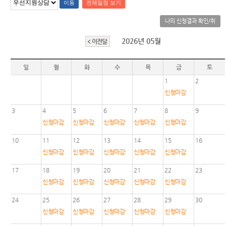
련 재판
위한 우
공신청
도
센
등기국/
영상
선지원
소
정보공
나의 신청결과 확인/취
센터
터)
판결서
개
(종합민
소
청사안
인터넷
2026년 05월
이전달
원지원
내
온라인
열람
센터 상
방청 신
담예약)
찾아오
일
월
화
수
목
금
토
청
시는 길
각급법
영상재
1
2
원안내
판 전용
신청마감
서울법
법정 사
원조정
3
4
5
6
7
8
9
용
센터
신청 안
신청마감
신청마감
신청마감
신청마감
신청마감
보안검
내
10
11
12
13
14
15
16
색
영상재
신청마감
신청마감
신청마감
신청마감
신청마감
판 절차
안내
17
18
19
20
21
22
23
신청마감
신청마감
신청마감
신청마감
신청마감
자주 사
용하는
24
25
26
27
28
29
30
양식모
신청마감
신청마감
신청마감
신청마감
신청마감
음