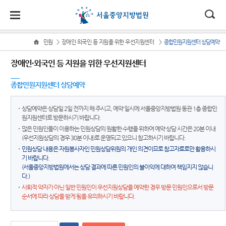
대
소
나
>
>
민원
장애인·외국인 등 지원을 위한 우선지원센터
종합민원지원센터 상담예약
Home
법
한
송
홀
법원
소식
민원
정보
소통
장애인·외국인 등 지원을 위한 우선지원센터
원
소개
소
민
안
로
소
새소식
민원안
지식재
법원에
식
종합민원지원센터 상담예약
개
법원장
내
산 전문
바란다
민
국
내
소
우리법
인사말
재판부
원
원 주요
법률상
부조리
정
상담예약은 상담일 2일 전까지 해 주시고, 예약 일시에 서울중앙지방법원 동관 1층 종합민
법
마
송
연혁
판결
담안내
IP
신고센
원지원센터로 방문하시기 바랍니다.
보
Chambers
터
소
원
당
많은 민원인들이 이용하는 민원상담의 원활한 수행을 위하여 예약 상담 시간은 20분 이내
조직 및
법원 게
자주묻
통
(우선지원상담의 경우 30분 이내)로 운영되고 있으니 참고하시기 바랍니다.
전화번
시판
는질문
민생전
법원견
(구
민원상담 내용은 자원봉사자인 민원상담위원의 개인 의견이므로 참고자료로만 활용하시
호
담재판
학
기 바랍니다.
사이버
유관기
부
전
(서울중앙지방법원에서는 상담 결과에 따른 민원인의 불이익에 대하여 책임지지 않습니
재판개
홍보관
관안내
생생 법
다.)
정 및 법
사건검
원체험
자
사회적 약자가 아닌 일반 민원인이 우선지원상담을 예약한 경우 방문 민원인으로서 방문
E-mail
장애인·
정안내
색
기
순서에 따라 상담을 받게 됨을 유의하시기 바랍니다.
Club
외국인
민
관할구
등 지원
판결서
증인지
특검 관
원
역
을
사본 제
원관 제