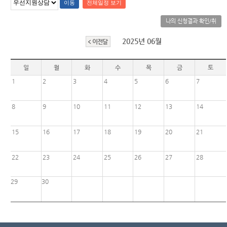
련 재판
위한 우
공신청
도
센
등기국/
영상
선지원
소
정보공
나의 신청결과 확인/취
센터
터)
판결서
개
(종합민
소
청사안
인터넷
2025년 06월
이전달
원지원
내
온라인
열람
센터 상
방청 신
담예약)
찾아오
일
월
화
수
목
금
토
청
시는 길
각급법
1
영상재
2
3
4
5
6
7
원안내
판 전용
서울법
법정 사
원조정
8
9
10
11
12
13
14
용
센터
신청 안
15
보안검
내
16
17
18
19
20
21
색
영상재
22
23
24
25
26
27
28
판 절차
안내
29
30
자주 사
용하는
양식모
음