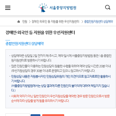
대
소
나
>
>
민원
장애인·외국인 등 지원을 위한 우선지원센터
종합민원지원센터 상담예약
Home
법
한
송
홀
법원
소식
민원
정보
소통
장애인·외국인 등 지원을 위한 우선지원센터
원
소개
소
민
안
로
소
새소식
민원안
지식재
법원에
식
종합민원지원센터 상담예약
개
법원장
내
산 전문
바란다
민
국
내
소
우리법
인사말
재판부
원
원 주요
법률상
부조리
정
상담예약은 상담일 2일 전까지 해 주시고, 예약 일시에 서울중앙지방법원 동관 1층 종합민
법
마
송
연혁
판결
담안내
IP
신고센
원지원센터로 방문하시기 바랍니다.
보
Chambers
터
소
원
당
많은 민원인들이 이용하는 민원상담의 원활한 수행을 위하여 예약 상담 시간은 20분 이내
조직 및
법원 게
자주묻
통
(우선지원상담의 경우 30분 이내)로 운영되고 있으니 참고하시기 바랍니다.
전화번
시판
는질문
민생전
법원견
(구
민원상담 내용은 자원봉사자인 민원상담위원의 개인 의견이므로 참고자료로만 활용하시
호
담재판
학
기 바랍니다.
사이버
유관기
부
전
(서울중앙지방법원에서는 상담 결과에 따른 민원인의 불이익에 대하여 책임지지 않습니
재판개
홍보관
관안내
생생 법
다.)
정 및 법
사건검
원체험
자
사회적 약자가 아닌 일반 민원인이 우선지원상담을 예약한 경우 방문 민원인으로서 방문
E-mail
장애인·
정안내
색
기
순서에 따라 상담을 받게 됨을 유의하시기 바랍니다.
Club
외국인
민
관할구
등 지원
판결서
증인지
특검 관
원
역
을
사본 제
원관 제