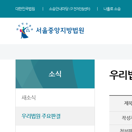
대한민국법원
소송안내마당
나홀로 소송
(구 전자민원센터)
법원 소개
소식
민원
정보
소통
법원장 인사말
새소식
민원안내
지식재산 전문재판부
법원에 바란다
우리
소식
연혁
우리법원 주요판결
법률상담안내
IP Chambers
부조리 신고센터
조직 및 전화번호
법원 게시판
자주묻는질문
민생전담재판부
법원견학
재판개정 및 법정안내
사이버홍보관
유관기관안내
사건검색
생생 법원체험기
새소식
제
관할구역
E-mail Club
장애인·외국인 등 지원을
판결서사본 제공신청
증인지원관 제도
위한 우선지원센터
등기국/소
특검 관련 재판영상
판결서 인터넷열람
정보공개
우리법원 주요판결
(종합민원지원센터 상담예약)
작성
청사안내
각급법원안내
온라인 방청 신청
영상재판 전용법정 사용
첨부
신청 안내