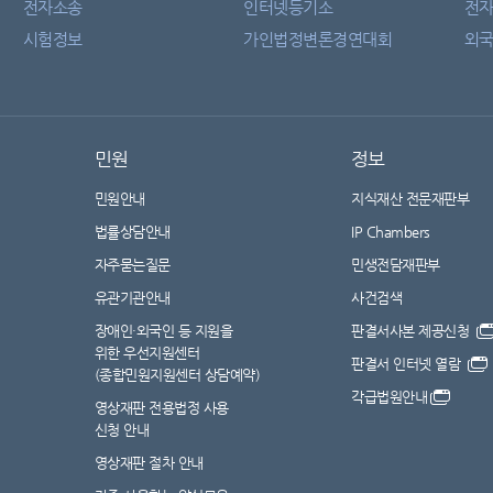
전자소송
인터넷등기소
전
시험정보
가인법정변론경연대회
외국
민원
정보
민원안내
지식재산 전문재판부
법률상담안내
IP Chambers
자주묻는질문
민생전담재판부
유관기관안내
사건검색
장애인·외국인 등 지원을
판결서사본 제공신청
위한 우선지원센터
판결서 인터넷 열람
(종합민원지원센터 상담예약)
각급법원안내
영상재판 전용법정 사용
신청 안내
영상재판 절차 안내