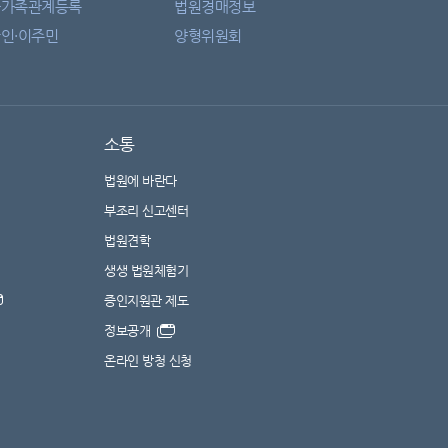
자가족관계등록
법원경매정보
인·이주민
양형위원회
소통
법원에 바란다
부조리 신고센터
법원견학
생생 법원체험기
증인지원관 제도
정보공개
온라인 방청 신청