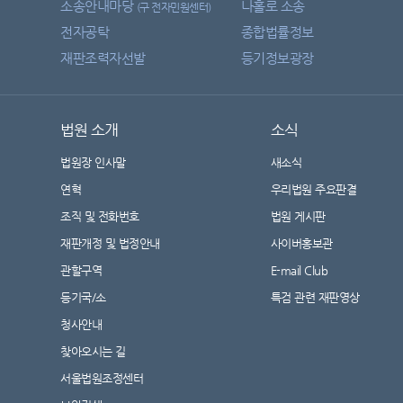
소송안내마당
나홀로 소송
(구 전자민원센터)
전자공탁
종합법률정보
재판조력자선발
등기정보광장
법원 소개
소식
법원장 인사말
새소식
연혁
우리법원 주요판결
조직 및 전화번호
법원 게시판
재판개정 및 법정안내
사이버홍보관
관할구역
E-mail Club
등기국/소
특검 관련 재판영상
청사안내
찾아오시는 길
서울법원조정센터