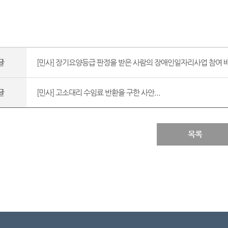
글
[민사] 장기요양등급 판정을 받은 사람의 장애인일자리사업 참여 배
글
[민사] 고소대리 수임료 반환을 구한 사안...
목록