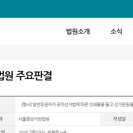
법원소개
소식
법원 주요판결
목
[형사] 일반유권자가 공직선거법에 따른 인쇄물을 들고 선거운동을
자
작성일
서울중앙지방법원
파일
2025고합1504_판결문.pdf