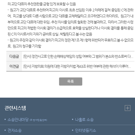
의 교단 대표의 추천권한을 균형 있게 보호할 수 있음
재판기
-
원고가 교단 대표로 추천하여 피고의 이사로 최초 선임된 이후
2
차례에 걸쳐 중임된
C
에 관하
록열람
여
,
피고를 상대로 다른 사람으로 교단 대표를 교체해달라고 요구하였다고 하더라도
,
원고가 내
복사예
부적으로 교단 대표에 대한 위임
․
추천 의사를 임의로 철회한 것에 불과하고
,
따라서 그러한 사정
약
만으로 피고의 적법한 이사회 결의가 소급적으로 효력을 상실한다거나 이사회 결의를 통해 중임
서울법
된
C
의 이사로서의 지위가 곧바로 상실
․
박탈된다고 볼 수는 없음
원종합
-
원고의 주장과 같이 이사회 결의가 피고의 정관 제
7
조 제
1
항에 위반되어 무효라고 볼 수 없으므
청사 집
로
,
원고의 청구를 기각함
행문 등
다음글
[민사] 정전사고로 인한 손해배상책임의 성립 여부와 그 범위가 본소와 반소로써 다...
제증명
접수·발
이전글
[민사] 지방의회 의원에 대한 지방자치법 제43조 위반 여부에 관한 해석이 이루어...
급장소
안내
목록
관련시스템
소송안내마당
나홀로 소송
(구 전자민원센터)
전자소송
인터넷등기소