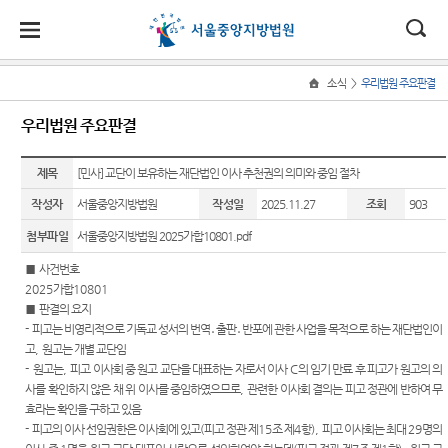
대
소
나
>
소식
우리법원 주요판결
Home
법
한
송
홀
법원
소식
민원
정보
소통
우리법원 주요판결
원
소개
소
민
안
로
소
새소식
민원안
지식재
법원에
식
개
제목
법원장
내
산 전문
바란다
[민사] 교단이 보유하는 재단법인 이사 추천권의 의미와 중임 절차
민
국
내
소
우리법
인사말
재판부
원
작성자
서울중앙지방법원
작성일
2025.11.27
조회
903
원 주요
법률상
부조리
정
법
마
송
연혁
판결
담안내
IP
신고센
보
첨부파일
서울중앙지방법원 2025가합10801.pdf
Chambers
터
소
원
당
조직 및
법원 게
자주묻
■
사건번호
통
전화번
시판
는질문
민생전
법원견
(구
2025
가합
10801
호
담재판
학
■
판결의 요지
사이버
유관기
부
전
-
피고는 비영리적으로 기독교 성서의 번역
․
출판
․
반포에 관한 사업을 목적으로 하는 재단법인이
재판개
홍보관
관안내
생생 법
고
,
원고는 개별 교단임
정 및 법
사건검
원체험
자
-
원고는
,
피고 이사회 중 원고 교단을 대표하는 자로서 이사
C
의 임기 만료 후 피고가 원고의 의
E-mail
장애인·
정안내
색
기
사를 확인하지 않은 채 위 이사를 중임하였으므로
,
관련한 이사회 결의는 피고 정관에 반하여 무
Club
외국인
민
효라는 확인을 구하고 있음
관할구
등 지원
판결서
증인지
특검 관
-
피고의 이사 선임권한은 이사회에 있고
(
피고 정관 제
15
조 제
4
항
),
피고 이사회는 최대
29
명의
원
역
을
사본 제
원관 제