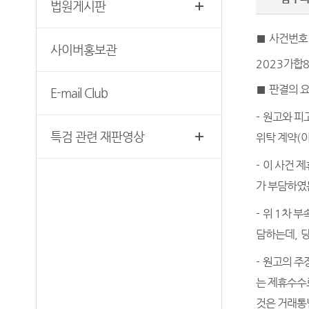
법원게시판
찾아오시는 길
영상재판 절차 안내
서울법원조정센터
■
사건번호
사이버홍보관
자주 사용하는 양식모음
보안검색
2023
가합
8
재판기록열람복사예약
■
판결의 
E-mail Club
서울법원종합청사 집행문 등
제증명 접수·발급장소 안내
-
원고와 피
특검 관련 재판영상
위탁 계약
(
-
이 사건 
가 부담하였
-
위
1
차 부
담하는데
,
당
-
원고의 주장
는 제휴수수
것은 거래통