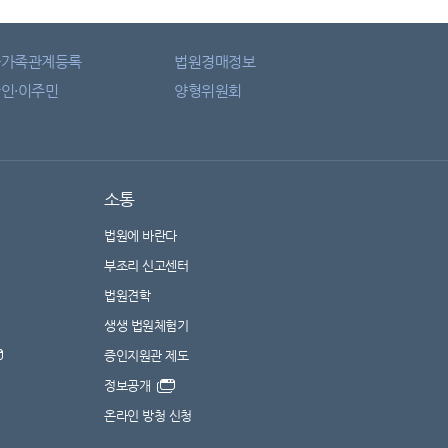
자가족관계등록
법원경매정보
인·이주민
양형위원회
소통
법원에 바란다
부조리 신고센터
법원견학
생생 법원체험기
증인지원관 제도
정보공개
온라인 방청 신청