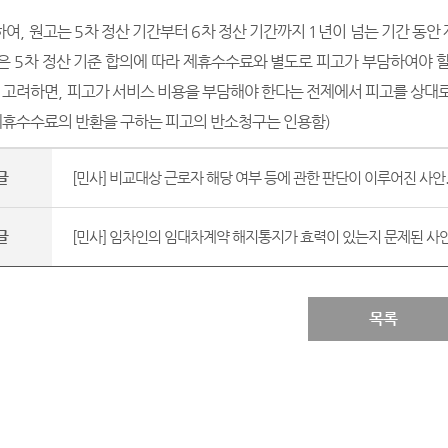
하여
,
원고는
5
차 정산 기간부터
6
차 정산 기간까지
1
년이 넘는 기간 동안
용은
5
차 정산 기준 합의에 따라 제휴수수료와 별도로 피고가 부담하여야 
을 고려하면
,
피고가 서비스 비용을 부담해야 한다는 전제에서 피고를 상대로
제휴수수료의 반환을 구하는 피고의 반소청구는 인용함
)
글
[민사] 비교대상 근로자 해당 여부 등에 관한 판단이 이루어진 사안..
글
[민사] 임차인의 임대차계약 해지통지가 효력이 있는지 문제된 사안.
목록