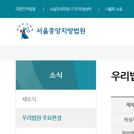
대한민국법원
소송안내마당
나홀로 소송
(구 전자민원센터)
법원 소개
소식
민원
정보
소통
법원장 인사말
새소식
민원안내
지식재산 전문재판부
법원에 바란다
우리
소식
연혁
우리법원 주요판결
법률상담안내
IP Chambers
부조리 신고센터
조직 및 전화번호
법원 게시판
자주묻는질문
민생전담재판부
법원견학
재판개정 및 법정안내
사이버홍보관
유관기관안내
사건검색
생생 법원체험기
새소식
제
관할구역
E-mail Club
장애인·외국인 등 지원을
판결서사본 제공신청
증인지원관 제도
위한 우선지원센터
등기국/소
특검 관련 재판영상
판결서 인터넷열람
정보공개
우리법원 주요판결
(종합민원지원센터 상담예약)
작성
청사안내
각급법원안내
온라인 방청 신청
영상재판 전용법정 사용
첨부
신청 안내