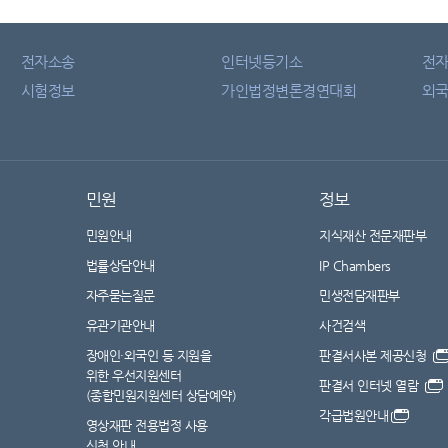
전자소송
인터넷등기소
전
시험정보
가인법정변론경연대회
외국
민원
정보
민원안내
지식재산 전문재판부
법률상담안내
IP Chambers
자주묻는질문
민생전담재판부
유관기관안내
사건검색
장애인·외국인 등 지원을
판결서사본 제공신청
위한 우선지원센터
판결서 인터넷 열람
(종합민원지원센터 상담예약)
각급법원안내
영상재판 전용법정 사용
신청 안내