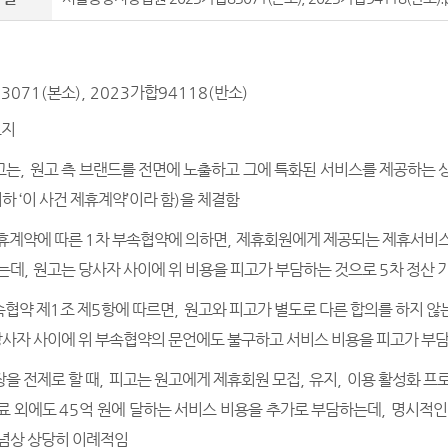
3071(
본소
), 2023
가합
94118(
반소
)
요지
고는
,
원고 측 브랜드를 전면에 노출하고 그에 특화된 서비스를 제공하는 
이하
‘
이 사건 제휴계약
’
이라 함
)
을 체결함
제휴계약에 따른
1
차 부속협약에 의하면
,
제휴회원에게 제공되는 제휴서비스
는데
,
원고는 당사자 사이에 위 비용을 피고가 부담하는 것으로
5
차 정산 
속협약 제
1
조 제
5
항에 따르면
,
원고와 피고가 별도로 다른 합의를 하지 않
사자 사이에 위 부속협약의 문언에도 불구하고 서비스 비용을 피고가 부담
을 전제로 할 때
,
피고는 원고에게 제휴회원 모집
,
유지
,
이용 활성화 프
료 외에도
45
억 원에 달하는 서비스 비용을 추가로 부담하는데
,
명시적인
념상 상당히 이례적임