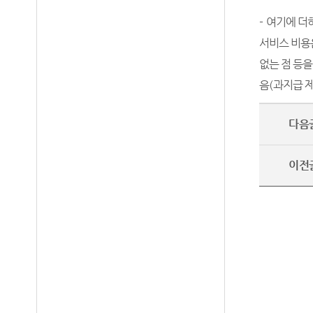
-
여기에 더
서비스 비
없는 점 등
음
(
과지급 
다음
이전