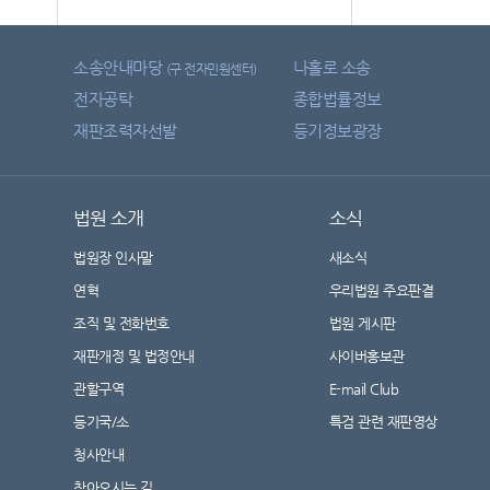
소송안내마당
나홀로 소송
(구 전자민원센터)
전자공탁
종합법률정보
재판조력자선발
등기정보광장
법원 소개
소식
법원장 인사말
새소식
연혁
우리법원 주요판결
조직 및 전화번호
법원 게시판
재판개정 및 법정안내
사이버홍보관
관할구역
E-mail Club
등기국/소
특검 관련 재판영상
청사안내
찾아오시는 길