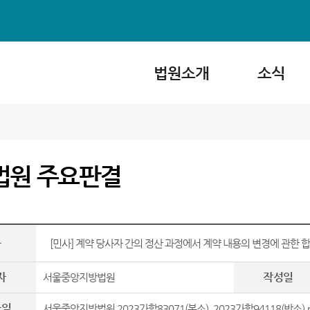
법원소개
소식
법원 주요판결
목
[민사] 계약 당사자 간의 정산 과정에서 계약 내용의 변경에 관한
자
작성일
서울중앙지방법원
파일
서울중앙지방법원 2023가합83071(본소), 2023가합94118(반소).p