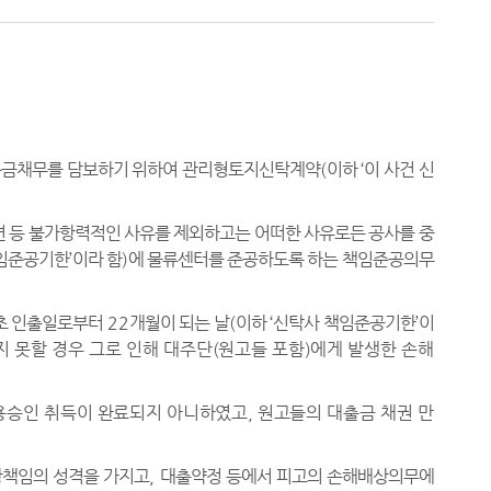
 대출금채무를 담보하기 위하여 관리형토지신탁계약
(
이하
‘
이 사건 신
 등 불가항력적인 사유를 제외하고는 어떠한 사유로든 공사를 중
임준공기한
’
이라 함
)
에 물류센터를 준공하도록 하는 책임준공의무
초 인출일로부터
22
개월이 되는 날
(
이하
‘
신탁사 책임준공기한
’
이
지 못할 경우 그로 인해 대주단
(
원고들 포함
)
에게 발생한 손해
사용승인 취득이 완료되지 아니하였고
,
원고들의 대출금 채권 만
상책임의 성격을 가지고
,
대출약정 등에서 피고의 손해배상의무에