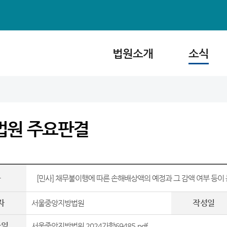
법원소개
소식
법원 주요판결
목
[민사] 채무불이행에 따른 손해배상액의 예정과 그 감액 여부 등이
자
작성일
서울중앙지방법원
파일
서울중앙지방법원 2024가합69485.pdf