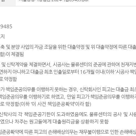
69485
요지
신축 및 분양 사업의 자금 조달을 위한 대출약정 및 위 대출약정에 따른
 함
)
이 체결됨
정 및 신탁계약을 체결하면서
,
시공사는 물류센터의 준공에 관하여 천재지변
연하지 아니하고 대출금 최초 인출일로부터
16
개월 이내
(
이하
‘
시공사 책
로 약정함
사가 책임준공의무를 이행하지 못하는 경우
,
신탁회사인 피고는 대출금 최
책임준공의무를 이행하기로 하였고
,
만일 피고가 책임준공의무를 이행
하
로 약정함
(
이하
‘
이 사건 책임준공확약
’
이라 함
)
 신탁사의 각 책임준공기한이 도과하였음에도 물류센터의 공사 및 
였으나 차주는 원고들에게 대출원리금을 상환하지 못함
책임준공확약에 따른 피고의 손해배상의무는 채무불이행으로 인한 손해배