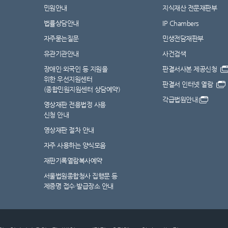
민원안내
지식재산 전문재판부
법률상담안내
IP Chambers
자주묻는질문
민생전담재판부
유관기관안내
사건검색
장애인·외국인 등 지원을
판결서사본 제공신청
위한 우선지원센터
판결서 인터넷 열람
(종합민원지원센터 상담예약)
각급법원안내
영상재판 전용법정 사용
신청 안내
영상재판 절차 안내
자주 사용하는 양식모음
재판기록열람복사예약
서울법원종합청사 집행문 등
제증명 접수·발급장소 안내