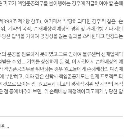
은 피고가 책임준공의무를 불이행하는 경우에 지급하여야 할 손해
제
398
조 제
2
항 참조
),
여기에서
‘
부당히 과다한 경우
’
라 함은
,
손
지위
,
계약의 목적
,
손해배상액 예정의 경위 및 거래관행 기타 제반
부당한 압박을 가하여 공정성을 잃는 결과를 초래한다고 인정되는
의 준공을 완료하지 못하였고 그로 인하여 물류센터 선매입계약
받을 수 있는 기회를 상실하게 된 점
,
이 사건에서 손해배상의 예
가 책임준공의무를 위반하는 경우 원고들에게 손해배상의 예정에
적에 부합하고
,
이와 같은 신탁사 책임준공제도는 현재 프로젝트 파
 것으로 보이는 점
,
원고들과 피고의 경제적 지위 및 계약의 목적
 점 등에 비추어 보면
,
위 손해배상 예정액이 피고에게 부당한 압
...