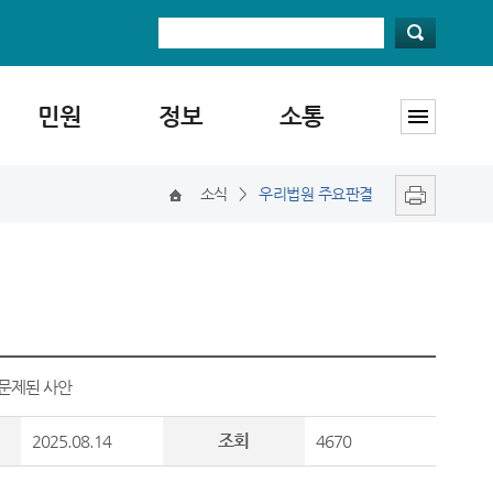
민원
정보
소통
소식
>
우리법원 주요판결
 문제된 사안
조회
2025.08.14
4670