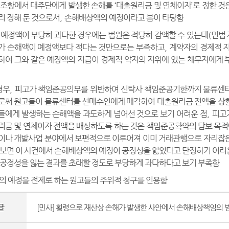
 조항에서 대주단에게 발생한 손해를
‘
대출원리금 및 연체이자
’
로 정한 것
리 정해 둔 것으로서
,
손해배상액의 예정이라고 봄이 타당함
 예정액이 부당히 과다한 경우에는 법원은 적당히 감액할 수 있는데
(
민법 
가 손해액이 예정액보다 적다는 것만으로는 부족하고
,
계약자의 경제적 
하여 그와 같은 예정액의 지급이 경제적 약자의 지위에 있는 채무자에게 
경우
,
피고가 책임준공의무를 위반하여 신탁사 책임준공기한까지 물류센터
로써 원고들이 물류센터를 선매수인에게 매각하여 대출원리금 전액을 상환
들에게 발생하는 손해액을 과도하게 넘어선 것으로 보기 어려운 점
,
피고
리금 및 연체이자 전액을 배상하도록 하는 것은 책임준공확약의 담보 목
이나 개발사업 분야에서 보편적으로 이루어져 이미 거래관행으로 자리잡은
 보면 이 사건에서 손해배상액의 예정이 공정성을 잃었다고 단정하기 어려운
 공정성을 잃는 결과를 초래할 정도로 부당하게 과다하다고 보기 부족함
의 예정을 전제로 하는 원고들의 주위적 청구를 인용함
글
[민사] 횡령으로 재산상 손해가 발생한 사안에서 손해배상책임의 범위