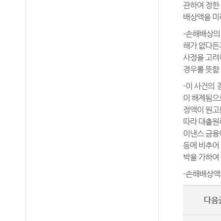
관하여 정한
배상액을 미
-손해배상의
해가 없다든
사정을 고려
경우를 뜻함
-이 사건의 
이 해제됨으
정액이 원고
따라 대출원
이낸스 금융
등에 비추어
박을 가하여
-손해배상액
다음