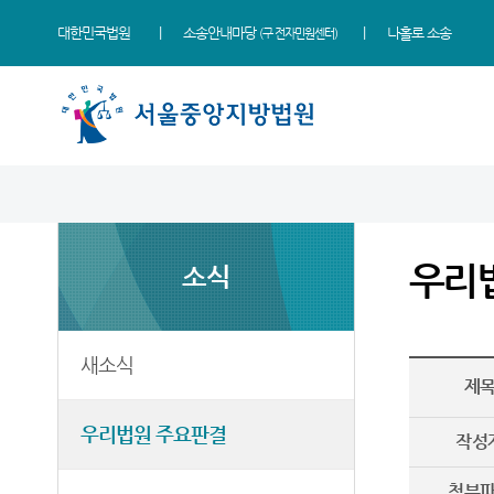
대한민국법원
소송안내마당
나홀로 소송
(구 전자민원센터)
법원 소개
소식
민원
정보
소통
법원장 인사말
새소식
민원안내
지식재산 전문재판부
법원에 바란다
우리
소식
연혁
우리법원 주요판결
법률상담안내
IP Chambers
부조리 신고센터
조직 및 전화번호
법원 게시판
자주묻는질문
민생전담재판부
법원견학
재판개정 및 법정안내
사이버홍보관
유관기관안내
사건검색
생생 법원체험기
새소식
제
관할구역
E-mail Club
장애인·외국인 등 지원을
판결서사본 제공신청
증인지원관 제도
위한 우선지원센터
등기국/소
특검 관련 재판영상
판결서 인터넷열람
정보공개
우리법원 주요판결
(종합민원지원센터 상담예약)
작성
청사안내
각급법원안내
온라인 방청 신청
영상재판 전용법정 사용
첨부
신청 안내