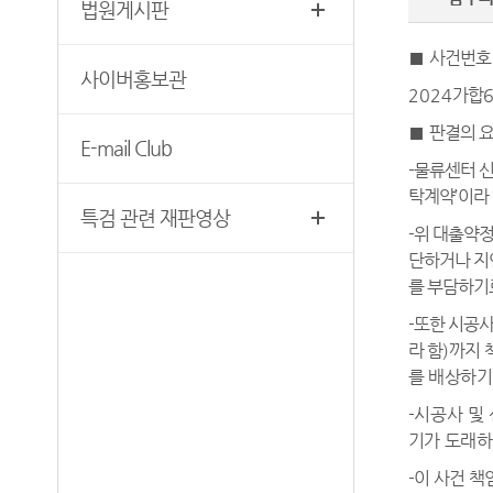
법원게시판
찾아오시는 길
영상재판 절차 안내
서울법원조정센터
■
사건번호
사이버홍보관
자주 사용하는 양식모음
보안검색
2024
가합
재판기록열람복사예약
■
판결의 
E-mail Club
서울법원종합청사 집행문 등
-물류센터 
제증명 접수·발급장소 안내
탁계약
’
이라
특검 관련 재판영상
-위 대출약
단하거나 지
를 부담하기
-또한 시공
라 함
)
까지 
를 배상하기
-시공사 및
기가 도래하
-이 사건 