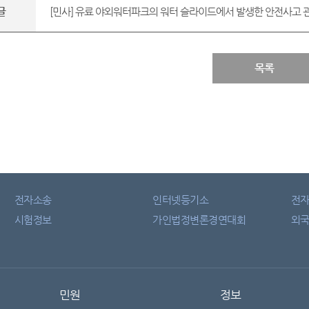
글
[민사] 유료 야외워터파크의 워터 슬라이드에서 발생한 안전사고 관
목록
전자소송
인터넷등기소
전
시험정보
가인법정변론경연대회
외국
민원
정보