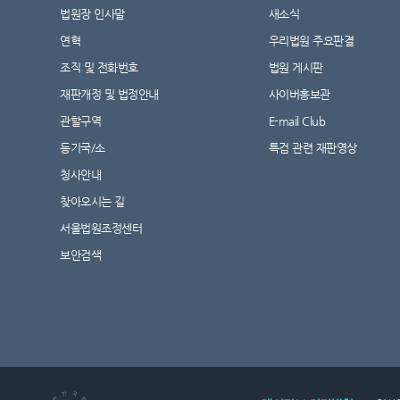
법원장 인사말
새소식
연혁
우리법원 주요판결
조직 및 전화번호
법원 게시판
재판개정 및 법정안내
사이버홍보관
관할구역
E-mail Club
등기국/소
특검 관련 재판영상
청사안내
찾아오시는 길
서울법원조정센터
보안검색