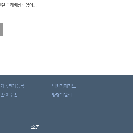
련 손해배상책임이...
자가족관계등록
법원경매정보
인·이주민
양형위원회
소통