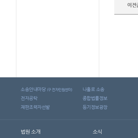
이전
소송안내마당
나홀로 소송
(구 전자민원센터)
전자공탁
종합법률정보
재판조력자선발
등기정보광장
법원 소개
소식