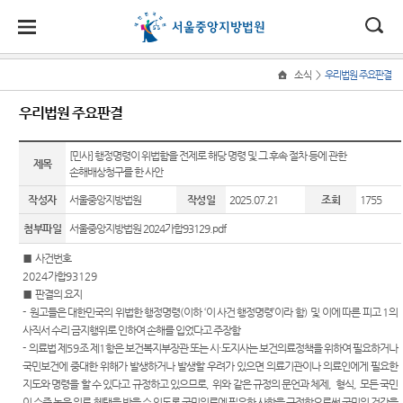
대
소
나
>
소식
우리법원 주요판결
Home
법
한
송
홀
법원
소식
민원
정보
소통
우리법원 주요판결
원
소개
소
민
안
로
소
새소식
민원안
지식재
법원에
식
개
법원장
내
산 전문
바란다
[민사] 행정명령이 위법함을 전제로 해당 명령 및 그 후속 절차 등에 관한
민
국
내
소
제목
우리법
손해배상청구를 한 사안
인사말
재판부
원
원 주요
법률상
부조리
정
법
마
송
작성자
서울중앙지방법원
작성일
2025.07.21
조회
1755
연혁
판결
담안내
IP
신고센
보
Chambers
터
소
원
당
첨부파일
서울중앙지방법원 2024가합93129.pdf
조직 및
법원 게
자주묻
통
전화번
시판
는질문
민생전
법원견
■
사건번호
(구
호
담재판
학
2024
가합
93129
사이버
유관기
부
전
■
판결의 요지
재판개
홍보관
관안내
생생 법
-
원고들은 대한민국의 위법한 행정명령
(
이하
‘
이 사건 행정명령
’
이라 함
)
및 이에 따른 피고
1
의
정 및 법
사건검
원체험
자
사직서 수리 금지행위로 인하여 손해를 입었다고 주장함
E-mail
장애인·
정안내
색
기
-
의료법 제
59
조 제
1
항은 보건복지부장관 또는 시
·
도지사는 보건의료정책을 위하여 필요하거나
Club
외국인
민
국민보건에 중대한 위해가 발생하거나 발생할 우려가 있으면 의료기관이나 의료인에게 필요한
관할구
등 지원
판결서
증인지
지도와 명령을 할 수 있다고 규정하고 있으므로
,
위와 같은 규정의 문언과 체제
,
형식
,
모든 국민
특검 관
원
역
을
사본 제
원관 제
이 수준 높은 의료 혜택을 받을 수 있도록 국민의료에 필요한 사항을 규정함으로써 국민의 건강을