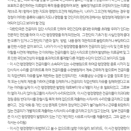
련 재판
위한 우
공신청
도
보호하고 증진하려는 의료법의 목적 등을 종합하여 보면
,
불확정개념으로 규정되어 있는 의료법
센
등기국/
영상
선지원
제
59
조 제
1
항에서 정한 지도와 명령의 요건에 해당하는지
,
나아가 그 요건에 해당하는 경우 행
소
정보공
센터
터)
정청이 어떠한 종류와 내용의 지도나 명령을 할 것인지의 판단에 관해서는 행정청에 재량권이 부
판결서
개
(종합민
청사안
여되어 있다고 보아야 할 것임
인터넷
원지원
내
온라인
-
대한민국은 전공의의 집단 사직으로 인하여 국민건강에 중대한 위해를 초래할 우려가 있다는
열람
센터 상
방청 신
전문적인 판단을 하여 이 사건 행정명령을 하게 되었는데
,
그 판단의 기초가 된 사실인정에 중대
담예약)
찾아오
청
한 오류가 있거나 그 판단의 기준과 절차
,
방법
,
내용 등에 객관적으로 불합리하거나 부당하다고
시는 길
각급법
볼 만한 사정은 없어 보이고
,
나아가 이 사건 행정명령을 통하여 전공의의 집단 사직 및 진료 현장
영상재
원안내
이탈을 사전에 예방하는 것 이외에는 전공의들의 집단 사직으로 인하여 발생하는 의료공백 및 그
판 전용
서울법
로 인한 국민보건상의 위험을 효과적으로 통제할 다른 적절한 수단이 있었다고 보이지도 않음
법정 사
원조정
-
이 사건 행정명령이 전공의들이 소속되어 있는 수련병원으로 하여금 행정명령 종료 시까지 집
용
센터
단사직서 수리를 금지하도록 하여 전공의들을 수련병원에서 계속 근무하게 함으로써 전공의들
신청 안
의 직업선택의 자유를 일부 제한하는 점은 인정되지만
,
사회통념상 수긍할 수 없을 정도로 정신
보안검
내
적 또는 신체적 제한을 가하여 근로를 강제하거나 전공의의 직업선택의 자유를 침해하였다고 보
색
영상재
기는 어려움
(
실제 이 사건 행정명령은 발령된 때로부터 약
4
개월이 지난 후 철회되었고
,
그로부
판 절차
터 얼마 지나지 않아 원고들의 사직서가 수리되었으며
,
이 사건 행정명령은 전공의들이 의과대학
안내
정원 증원 반대 의사를 관철시킬 목적 하에 집단으로 제출하는 사직서의 수리만을 금지하고 있을
뿐이고
,
건강 악화 등 개인 신상 문제로 인하여 정상적인 근무가 불가능하거나 근무를 희망하지
자주 사
않는 전공의가 개별적으로 제출하는 사직서의 수리를 금지하고 있지 않고 있는데
,
일부 전공의들
용하는
은 이 사건 행정명령이 발령되어 있는 기간 개인적인 사유로 사직서를 제출하였고
,
그와 같은 사
양식모
직서는 수리됨
)
음
-
이 사건 행정명령이 위법하다고 볼 수 없으므로
(
설령 이와 달리 보더라도
,
이 사건 행정명령이