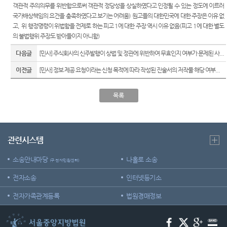
객관적 주의의무를 위반함으로써 객관적 정당성을 상실하였다고 인정될 수 있는 정도에 이르러
재판기
국가배상책임의 요건을 충족하였다고 보기는 어려움
)
원고들의 대한민국에 대한 주장은 이유 없
록열람
고
,
위 행정명령이 위법함을 전제로 하는 피고
1
에 대한 주장 역시 이유 없음
(
피고
1
에 대한 별도
복사예
의 불법행위 주장도 받아들이지 아니함
)
약
다음글
[민사] 주식회사의 신주발행이 상법 및 정관에 위반하여 무효인지 여부가 문제된 사...
서울법
원종합
이전글
[민사] 정보 제공 요청이라는 신청 목적에 따라 작성된 진술서의 저작물 해당 여부...
청사 집
행문 등
목록
제증명
접수·발
급장소
안내
관련시스템
소송안내마당
나홀로 소송
(구 전자민원센터)
전자소송
인터넷등기소
전자가족관계등록
법원경매정보