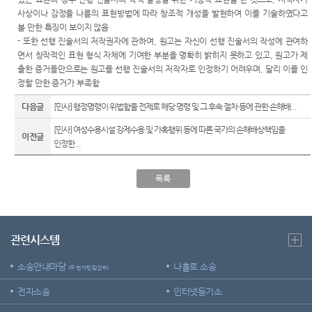
련 재판
위한 우
공신청
도
사상이나 감정을 나름의 표현방법에 따라 창조적 개성을 발현하여 이를 기술하였다고
센
등기국/
영상
선지원
볼 만한 특징이 보이지 않음
소
정보공
센터
터)
-
또한 선행 진술서의 저작권자에 관하여
,
원고는 자신이 선행 진술서의 작성에 관여하
판결서
개
(종합민
청사안
면서 창작적인 표현 형식 자체에 기여한 부분을 명확히 밝히지 못하고 있고
,
원고가 제
인터넷
원지원
내
온라인
출한 증거들만으로는 원고를 선행 진술서의 저작자로 인정하기 어려우며
,
달리 이를 인
열람
센터 상
방청 신
정할 만한 증거가 부족함
담예약)
찾아오
청
시는 길
다음글
[민사] 행정명령이 위법함을 전제로 해당 명령 및 그 후속 절차 등에 관한 손해배...
각급법
영상재
원안내
판 전용
서울법
[민사] 여성수용시설 강제수용 및 가혹행위 등에 따른 국가의 손해배상책임을
이전글
법정 사
원조정
인정한...
용
센터
신청 안
목록
보안검
내
색
영상재
판 절차
안내
관련시스템
자주 사
소송안내마당
나홀로 소송
(구 전자민원센터)
용하는
양식모
전자소송
인터넷등기소
음