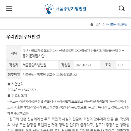
대
소
나
>
소식
우리법원 주요판결
Home
법
한
송
홀
법원
소식
민원
정보
소통
우리법원 주요판결
원
소개
소
민
안
로
소
새소식
민원안
지식재
법원에
식
개
법원장
내
산 전문
바란다
[민사] 정보 제공 요청이라는 신청 목적에 따라 작성된 진술서의 저작물 해당 여부
민
국
내
소
제목
우리법
등이 문제된 사안
인사말
재판부
원
원 주요
법률상
부조리
정
법
마
송
작성자
서울중앙지방법원
작성일
2025.07.21
조회
1371
연혁
판결
담안내
IP
신고센
보
Chambers
터
소
원
당
첨부파일
서울중앙지방법원 2024가소1647359.pdf
조직 및
법원 게
자주묻
통
전화번
시판
는질문
민생전
법원견
■
사건번호
(구
호
담재판
학
2024
가소
1647359
사이버
유관기
부
전
■
판결의 요지
재판개
홍보관
관안내
생생 법
-
원고는 자신이 작성한 선행 진술서가 저작권법이 보호하고 있는 어문저작물이라는 전제에서 피
정 및 법
사건검
원체험
자
고가 제출한 후행 진술서가 원고의 선행 진술서와 동일하므로
,
원고의 복제권 및 성명표시권 침
E-mail
장애인·
정안내
색
기
해를 주장하였음
Club
외국인
민
-
원고의 선행 진술서에는 주로 객관적 사실의 전달에 초점이 맞추어져 있을 뿐
,
작성자
관할구
등 지원
판결서
증인지
의 사상 또는 감정을 표현하는 것에 명백한 한계가 존재하고
,
원고가 주장하는 창작성
특검 관
원
역
을
사본 제
원관 제
있는 표현의 경우 선행 진술서의 목적 달성을 위한 기능적 표현을 한 것으로
,
저작자가