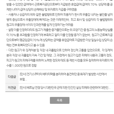
련 재판
위한 우
공신청
도
받을 수 있었던 급여에서 근로복지공단으로부터 지급받은 휴업급여
(
급여의
70%
상당액
)
를 공
센
등기국/
영상
선지원
제한 나머지 급여 상당의 손해배상 및 위자료의 지급을 구하였음
소
정보공
센터
터)
-
사용자나 상급자의 위와 같은 불법행위로 인하여 피용자가 한시적 우울감 내지는 불안을 넘어
판결서
개
(종합민
청사안
병적 증상으로서 우울장애에 빠져드는 것은 이례적인바
,
피고 회사 및 상급자의 각 불법행위와
인터넷
원지원
내
온라인
원고의 우울장애 사이의 인과관계를 쉽게 인정하기는 어려움
열람
센터 상
방청 신
-
설령 이를 인정하더라도 원고가 제출한 증거들만으로는 위 요양기간 중 원고의 노동능력상실률
담예약)
찾아오
청
이
70%
를 초과함을 인정하기에 부족하고 달리 이를 인정할 증거가 없는바
,
원고가 근로복지공
시는 길
각급법
단으로부터 평균임금의
70%
에 상당하는 금액을 휴업급여로 지급받은 이상 일실수입 상당의 손
영상재
원안내
해는 전부 회복되었다고 볼 수 있음
판 전용
서울법
-
다만 원고가 위 징계처분 및 직장 내 괴롭힘으로 인하여 정신적 고통을 입었으므로
,
각 징계처
법정 사
원조정
분과 직장 내 괴롭힘의 지속 기간 및 태양
,
그 과정에서 원고가 입은 피해의 내용과 고통의 정도
,
용
센터
피고가 원고의 피해구제를 위하여 노력한 정도와 태도 등 제반 사정을 모두 참작하여 위자료의 액
신청 안
수를
1,000
만 원으로 정함
보안검
내
색
[민사] 전기스쿠터의 배터리팩을 분리하여 충전하던 중 화재가 발생한 사안에서
영상재
다음글
보험...
판 절차
안내
이전글
[민사] 베트남 전쟁 당시 대한민국 군에 의한 민간인 살상 피해와 관련하여 대한민...
자주 사
용하는
목록
양식모
음