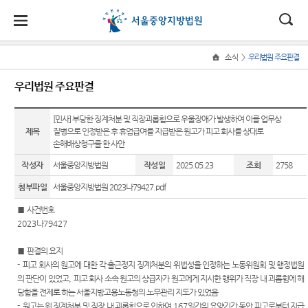
대
소
나
>
소식
우리법원 주요판결
Home
법
한
송
홀
법원
소식
민원
정보
소통
우리법원 주요판결
원
소개
소
민
안
로
소
새소식
민원안
지식재
법원에
식
개
법원장
내
산 전문
바란다
[민사] 부당한 징계처분 및 직장괴롭힘으로 우울장애가 발생하여 이를 업무상
민
국
내
소
우리법
제목
질병으로 인정받은 후 휴업급여를 지급받은 원고가 피고 회사를 상대로
인사말
재판부
원
원 주요
법률상
부조리
손해배상청구를 한 사안
정
법
마
송
연혁
판결
담안내
IP
신고센
보
작성자
서울중앙지방법원
작성일
2025.05.23
조회
2758
Chambers
터
소
원
당
조직 및
법원 게
자주묻
통
첨부파일
서울중앙지방법원 2023나79427.pdf
전화번
시판
는질문
민생전
법원견
(구
호
담재판
학
■
사건번호
사이버
유관기
부
전
2023
나
79427
재판개
홍보관
관안내
생생 법
정 및 법
사건검
원체험
자
■
판결의 요지
E-mail
장애인·
정안내
색
기
-
피고 회사의 원고에 대한 각 출근정지 징계처분의 위법성을 인정하는 노동위원회 및 행정법원
Club
외국인
민
의 판단이 있었고
,
피고 회사 소속 원고의 상급자가 원고에게 지시한 행위가 직장 내 괴롭힘에 해
관할구
등 지원
판결서
증인지
당함을 전제로 하는 서울지방고용노동청의 노무관리 지도가 있었음
특검 관
원
역
을
사본 제
원관 제
-
원고는 위 징계처분 및 직장 내 괴롭힘으로 인하여
167
일간의 요양기간 동안 피고로부터 지급