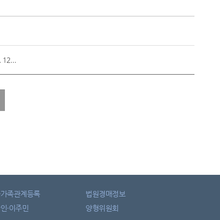
2...
자가족관계등록
법원경매정보
인·이주민
양형위원회