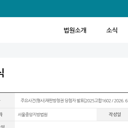
법원소개
소식
식
목
주요사건(형사)재판방청권 당첨자 발표[2025고합1602 / 2026. 6. 1
자
작성일
서울중앙지방법원
파일