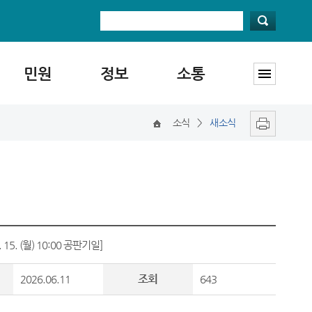
민원
정보
소통
소식
>
새소식
5. (월) 10:00 공판기일]
조회
2026.06.11
643