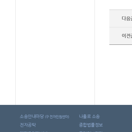
다음
이전
소송안내마당
나홀로 소송
(구 전자민원센터)
전자공탁
종합법률정보