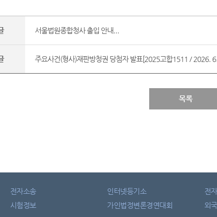
글
서울법원종합청사 출입 안내...
글
주요사건(형사)재판방청권 당첨자 발표[2025고합1511 / 2026. 6. 1
목록
전자소송
인터넷등기소
전
시험정보
가인법정변론경연대회
외국