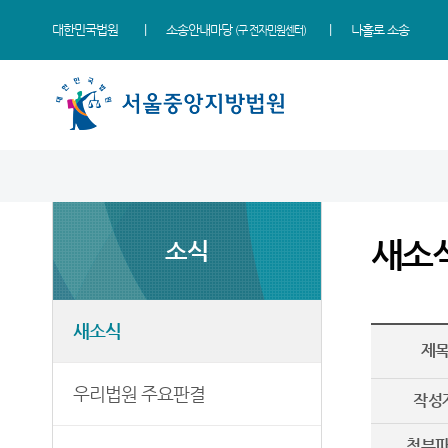
대한민국법원
소송안내마당
나홀로 소송
(구 전자민원센터)
법원 소개
소식
민원
정보
소통
법원장 인사말
새소식
민원안내
지식재산 전문재판부
법원에 바란다
새소
소식
연혁
우리법원 주요판결
법률상담안내
IP Chambers
부조리 신고센터
조직 및 전화번호
법원 게시판
자주묻는질문
민생전담재판부
법원견학
재판개정 및 법정안내
사이버홍보관
유관기관안내
사건검색
생생 법원체험기
새소식
제
관할구역
E-mail Club
장애인·외국인 등 지원을
판결서사본 제공신청
증인지원관 제도
위한 우선지원센터
등기국/소
특검 관련 재판영상
판결서 인터넷열람
정보공개
우리법원 주요판결
(종합민원지원센터 상담예약)
작성
청사안내
각급법원안내
온라인 방청 신청
영상재판 전용법정 사용
첨부
신청 안내