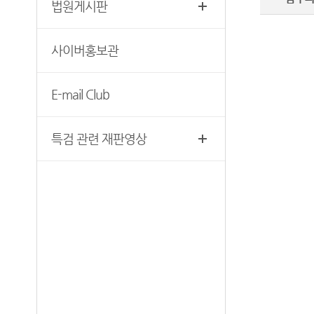
법원게시판
찾아오시는 길
영상재판 절차 안내
서울법원조정센터
사이버홍보관
자주 사용하는 양식모음
보안검색
재판기록열람복사예약
E-mail Club
서울법원종합청사 집행문 등
제증명 접수·발급장소 안내
특검 관련 재판영상