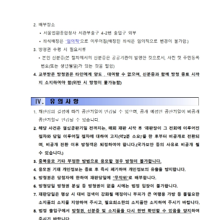
재판기
록열람
복사예
약
서울법
원종합
청사 집
행문 등
제증명
접수·발
급장소
안내