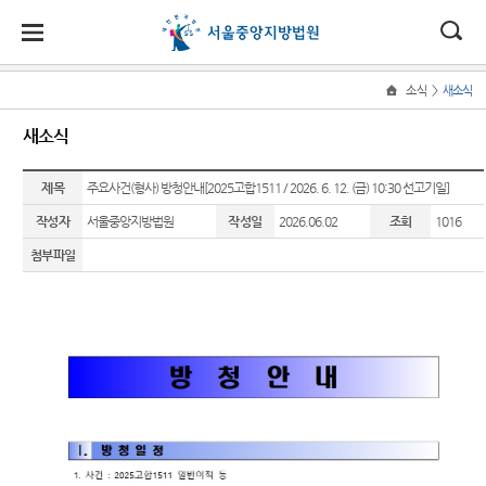
대
소
나
>
소식
새소식
Home
법
한
송
홀
법원
소식
민원
정보
소통
새소식
원
소개
소
민
안
로
소
새소식
민원안
지식재
법원에
식
개
제목
법원장
내
산 전문
바란다
주요사건(형사) 방청안내[2025고합1511 / 2026. 6. 12. (금) 10:30 선고기일]
민
국
내
소
우리법
인사말
재판부
원
작성자
서울중앙지방법원
작성일
2026.06.02
조회
1016
원 주요
법률상
부조리
정
법
마
송
연혁
판결
담안내
IP
신고센
보
첨부파일
Chambers
터
소
원
당
조직 및
법원 게
자주묻
통
전화번
시판
는질문
민생전
법원견
(구
호
담재판
학
사이버
유관기
부
전
재판개
홍보관
관안내
생생 법
정 및 법
사건검
원체험
자
E-mail
장애인·
정안내
색
기
Club
외국인
민
관할구
등 지원
판결서
증인지
특검 관
원
역
을
사본 제
원관 제