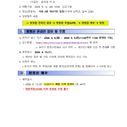
련 재판
위한 우
공신청
도
센
등기국/
영상
선지원
소
정보공
센터
터)
판결서
개
(종합민
청사안
인터넷
원지원
내
온라인
열람
센터 상
방청 신
담예약)
찾아오
청
시는 길
각급법
영상재
원안내
판 전용
서울법
법정 사
원조정
용
센터
신청 안
보안검
내
색
영상재
판 절차
안내
자주 사
용하는
양식모
음