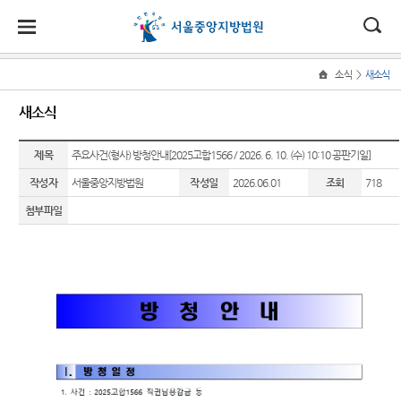
대
소
나
>
소식
새소식
Home
법
한
송
홀
법원
소식
민원
정보
소통
새소식
원
소개
소
민
안
로
소
새소식
민원안
지식재
법원에
식
개
제목
법원장
내
산 전문
바란다
주요사건(형사) 방청안내[2025고합1566 / 2026. 6. 10. (수) 10:10 공판기일]
민
국
내
소
우리법
인사말
재판부
원
작성자
서울중앙지방법원
작성일
2026.06.01
조회
718
원 주요
법률상
부조리
정
법
마
송
연혁
판결
담안내
IP
신고센
보
첨부파일
Chambers
터
소
원
당
조직 및
법원 게
자주묻
통
전화번
시판
는질문
민생전
법원견
(구
호
담재판
학
사이버
유관기
부
전
재판개
홍보관
관안내
생생 법
정 및 법
사건검
원체험
자
E-mail
장애인·
정안내
색
기
Club
외국인
민
관할구
등 지원
판결서
증인지
특검 관
원
역
을
사본 제
원관 제