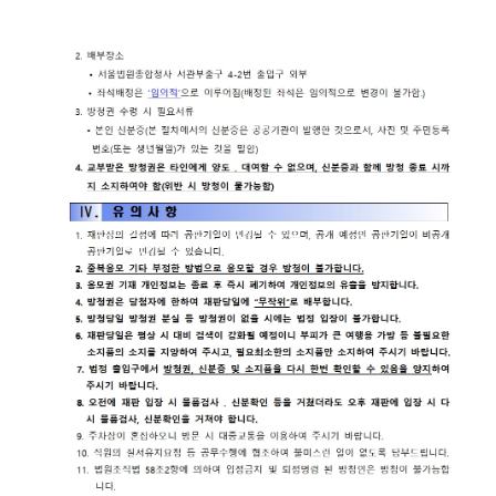
재판기
록열람
복사예
약
서울법
원종합
청사 집
행문 등
제증명
접수·발
급장소
안내