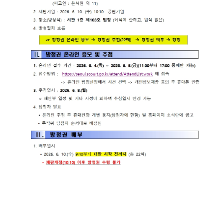
련 재판
위한 우
공신청
도
센
등기국/
영상
선지원
소
정보공
센터
터)
판결서
개
(종합민
청사안
인터넷
원지원
내
온라인
열람
센터 상
방청 신
담예약)
찾아오
청
시는 길
각급법
영상재
원안내
판 전용
서울법
법정 사
원조정
용
센터
신청 안
보안검
내
색
영상재
판 절차
안내
자주 사
용하는
양식모
음