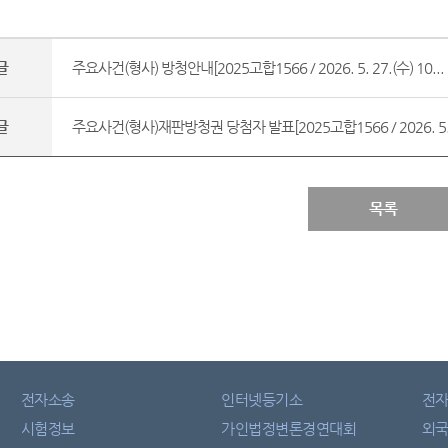
글
주요사건(형사) 방청안내[2025고합1566 / 2026. 5. 27.(수) 10...
글
주요사건(형사)재판방청권 당첨자 발표[2025고합1566 / 2026. 5. 1
목록
전자소송
인터넷등기소
전
시험정보
가인법정변론경연대회
외국