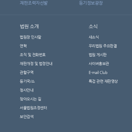
재판조력자선발
등기정보광장
법원 소개
소식
법원장 인사말
새소식
연혁
우리법원 주요판결
조직 및 전화번호
법원 게시판
재판개정 및 법정안내
사이버홍보관
관할구역
E-mail Club
등기국/소
특검 관련 재판영상
청사안내
찾아오시는 길
서울법원조정센터
보안검색