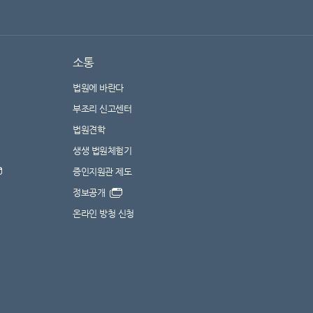
소통
법원에 바란다
부조리 신고센터
법원견학
생생 법원체험기
증인지원관 제도
정보공개
온라인 방청 신청