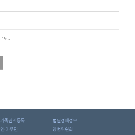
9...
자가족관계등록
법원경매정보
인·이주민
양형위원회