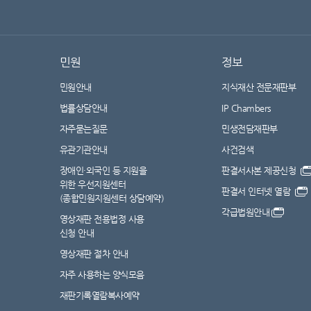
민원
정보
민원안내
지식재산 전문재판부
법률상담안내
IP Chambers
자주묻는질문
민생전담재판부
유관기관안내
사건검색
장애인·외국인 등 지원을
판결서사본 제공신청
위한 우선지원센터
판결서 인터넷 열람
(종합민원지원센터 상담예약)
각급법원안내
영상재판 전용법정 사용
신청 안내
영상재판 절차 안내
자주 사용하는 양식모음
재판기록열람복사예약