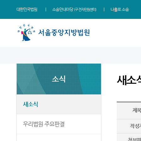
대한민국법원
소송안내마당
나홀로 소송
(구 전자민원센터)
법원 소개
소식
민원
정보
소통
법원장 인사말
새소식
민원안내
지식재산 전문재판부
법원에 바란다
새소
소식
연혁
우리법원 주요판결
법률상담안내
IP Chambers
부조리 신고센터
조직 및 전화번호
법원 게시판
자주묻는질문
민생전담재판부
법원견학
재판개정 및 법정안내
사이버홍보관
유관기관안내
사건검색
생생 법원체험기
새소식
제
관할구역
E-mail Club
장애인·외국인 등 지원을
판결서사본 제공신청
증인지원관 제도
위한 우선지원센터
등기국/소
특검 관련 재판영상
판결서 인터넷열람
정보공개
우리법원 주요판결
(종합민원지원센터 상담예약)
작성
청사안내
각급법원안내
온라인 방청 신청
영상재판 전용법정 사용
첨부
신청 안내