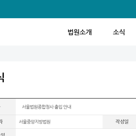
법원소개
소식
식
목
서울법원종합청사 출입 안내
자
작성일
서울중앙지방법원
파일