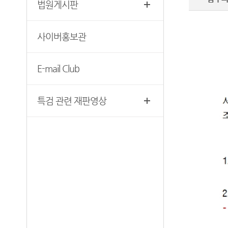
법원게시판
찾아오시는 길
영상재판 절차 안내
서울법원조정센터
사이버홍보관
자주 사용하는 양식모음
보안검색
재판기록열람복사예약
E-mail Club
서울법원종합청사 집행문 등
제증명 접수·발급장소 안내
특검 관련 재판영상