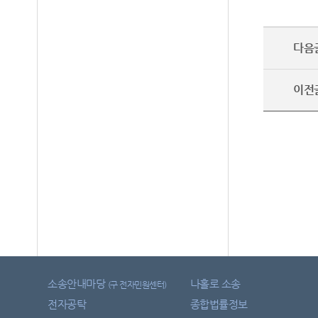
다음
이전
소송안내마당
나홀로 소송
(구 전자민원센터)
전자공탁
종합법률정보