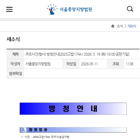
대
소
나
>
소식
새소식
Home
법
한
송
홀
법원
소식
민원
정보
소통
새소식
원
소개
소
민
안
로
소
새소식
민원안
지식재
법원에
식
개
제목
법원장
내
산 전문
바란다
주요사건(형사) 방청안내[2025고합1744 / 2026. 5. 19.(화) 10:00 공판기일]
민
국
내
소
우리법
인사말
재판부
원
작성자
서울중앙지방법원
작성일
2026.05.11
조회
1138
원 주요
법률상
부조리
정
법
마
송
연혁
판결
담안내
IP
신고센
보
첨부파일
Chambers
터
소
원
당
조직 및
법원 게
자주묻
통
전화번
시판
는질문
민생전
법원견
(구
호
담재판
학
사이버
유관기
부
전
재판개
홍보관
관안내
생생 법
정 및 법
사건검
원체험
자
E-mail
장애인·
정안내
색
기
Club
외국인
민
관할구
등 지원
판결서
증인지
특검 관
원
역
을
사본 제
원관 제