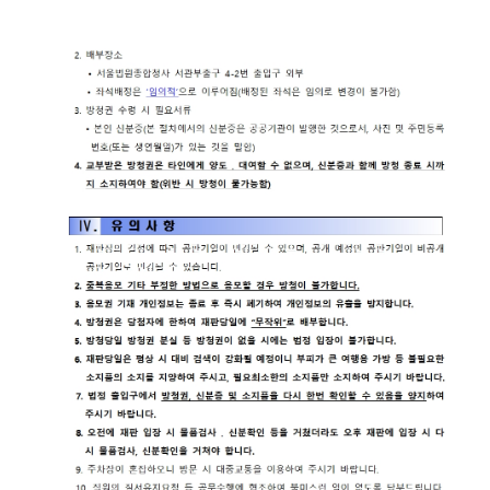
재판기
록열람
복사예
약
서울법
원종합
청사 집
행문 등
제증명
접수·발
급장소
안내