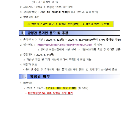
련 재판
위한 우
공신청
도
센
등기국/
영상
선지원
소
정보공
센터
터)
판결서
개
(종합민
청사안
인터넷
원지원
내
온라인
열람
센터 상
방청 신
담예약)
찾아오
청
시는 길
각급법
영상재
원안내
판 전용
서울법
법정 사
원조정
용
센터
신청 안
보안검
내
색
영상재
판 절차
안내
자주 사
용하는
양식모
음