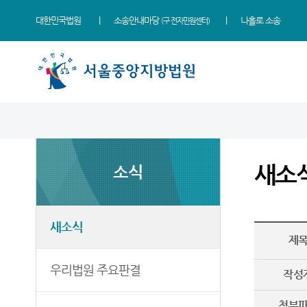
대한민국법원
소송안내마당
나홀로 소송
(구 전자민원센터)
법원 소개
소식
민원
정보
소통
법원장 인사말
새소식
민원안내
지식재산 전문재판부
법원에 바란다
새소
소식
연혁
우리법원 주요판결
법률상담안내
IP Chambers
부조리 신고센터
조직 및 전화번호
법원 게시판
자주묻는질문
민생전담재판부
법원견학
재판개정 및 법정안내
사이버홍보관
유관기관안내
사건검색
생생 법원체험기
새소식
제
관할구역
E-mail Club
장애인·외국인 등 지원을
판결서사본 제공신청
증인지원관 제도
위한 우선지원센터
등기국/소
특검 관련 재판영상
판결서 인터넷열람
정보공개
우리법원 주요판결
(종합민원지원센터 상담예약)
작성
청사안내
각급법원안내
온라인 방청 신청
영상재판 전용법정 사용
첨부
신청 안내