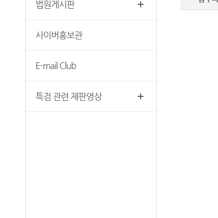
법원게시판
찾아오시는 길
영상재판 절차 안내
서울법원조정센터
사이버홍보관
자주 사용하는 양식모음
보안검색
재판기록열람복사예약
E-mail Club
서울법원종합청사 집행문 등
제증명 접수·발급장소 안내
특검 관련 재판영상