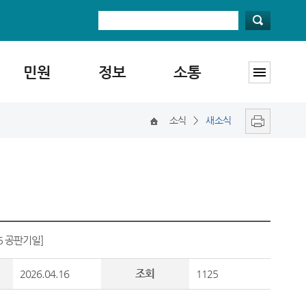
민원
정보
소통
소식
>
새소식
15 공판기일]
조회
2026.04.16
1125