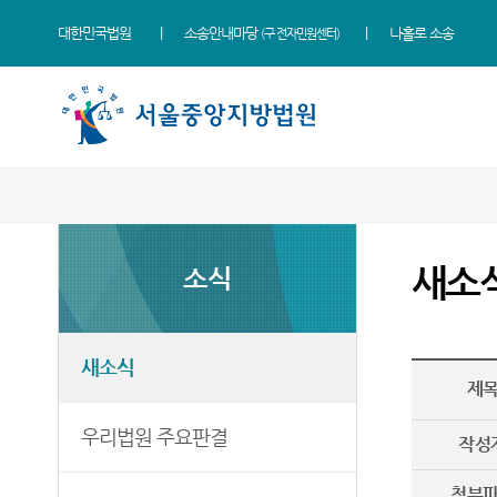
대한민국법원
소송안내마당
나홀로 소송
(구 전자민원센터)
법원 소개
소식
민원
정보
소통
법원장 인사말
새소식
민원안내
지식재산 전문재판부
법원에 바란다
새소
소식
연혁
우리법원 주요판결
법률상담안내
IP Chambers
부조리 신고센터
조직 및 전화번호
법원 게시판
자주묻는질문
민생전담재판부
법원견학
재판개정 및 법정안내
사이버홍보관
유관기관안내
사건검색
생생 법원체험기
새소식
제
관할구역
E-mail Club
장애인·외국인 등 지원을
판결서사본 제공신청
증인지원관 제도
위한 우선지원센터
등기국/소
특검 관련 재판영상
판결서 인터넷열람
정보공개
우리법원 주요판결
(종합민원지원센터 상담예약)
작성
청사안내
각급법원안내
온라인 방청 신청
영상재판 전용법정 사용
첨부
신청 안내