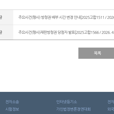
글
주요사건(형사) 방청권 배부 시간 변경 안내[2025고합1511 / 2026. 
글
주요사건(형사)재판방청권 당첨자 발표[2025고합1566 / 2026. 4. 1
목록
전자소송
인터넷등기소
전
시험정보
가인법정변론경연대회
외국