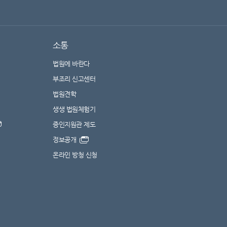
소통
법원에 바란다
부조리 신고센터
법원견학
생생 법원체험기
증인지원관 제도
정보공개
온라인 방청 신청