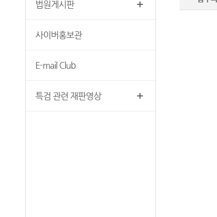
법원게시판
찾아오시는 길
영상재판 절차 안내
서울법원조정센터
사이버홍보관
자주 사용하는 양식모음
보안검색
재판기록열람복사예약
E-mail Club
서울법원종합청사 집행문 등
제증명 접수·발급장소 안내
특검 관련 재판영상