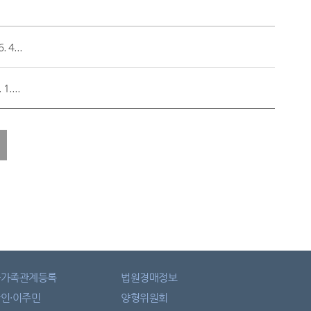
4...
....
자가족관계등록
법원경매정보
인·이주민
양형위원회