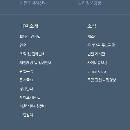
재판조력자선발
등기정보광장
법원 소개
소식
법원장 인사말
새소식
연혁
우리법원 주요판결
조직 및 전화번호
법원 게시판
재판개정 및 법정안내
사이버홍보관
관할구역
E-mail Club
등기국/소
특검 관련 재판영상
청사안내
찾아오시는 길
서울법원조정센터
보안검색