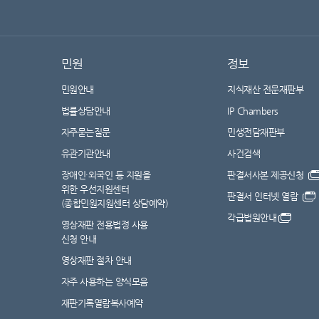
민원
정보
민원안내
지식재산 전문재판부
법률상담안내
IP Chambers
자주묻는질문
민생전담재판부
유관기관안내
사건검색
장애인·외국인 등 지원을
판결서사본 제공신청
위한 우선지원센터
판결서 인터넷 열람
(종합민원지원센터 상담예약)
각급법원안내
영상재판 전용법정 사용
신청 안내
영상재판 절차 안내
자주 사용하는 양식모음
재판기록열람복사예약