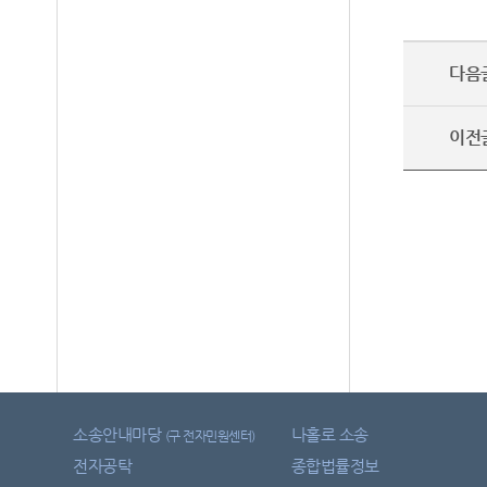
다음
이전
소송안내마당
나홀로 소송
(구 전자민원센터)
전자공탁
종합법률정보