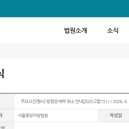
법원소개
소식
식
목
주요사건(형사) 방청권 배부 취소 안내[2025고합1511 / 2026. 4. 1.(수)
자
작성일
서울중앙지방법원
파일