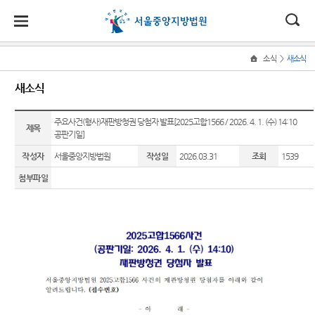
대
소
나
>
소식
새소식
Home
법
한
송
홀
법원
소식
민원
정보
소통
새소식
원
소개
소
민
안
로
소
새소식
민원안
지식재
법원에
식
개
법원장
내
산 전문
바란다
주요사건(형사)재판방청권 당첨자 발표[2025고합1566 / 2026. 4. 1. (수) 14:10
민
국
내
소
제목
우리법
공판기일]
인사말
재판부
원
원 주요
법률상
부조리
정
법
마
송
작성자
서울중앙지방법원
작성일
2026.03.31
조회
1539
연혁
판결
담안내
IP
신고센
보
Chambers
터
소
원
당
첨부파일
조직 및
법원 게
자주묻
통
전화번
시판
는질문
민생전
법원견
(구
호
담재판
학
사이버
유관기
부
전
재판개
홍보관
관안내
생생 법
정 및 법
사건검
원체험
자
E-mail
장애인·
정안내
색
기
Club
외국인
민
관할구
등 지원
판결서
증인지
특검 관
원
역
을
사본 제
원관 제