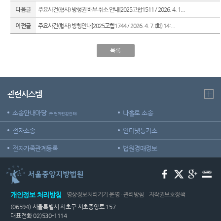
재판기
다음글
주요사건(형사) 방청권 배부 취소 안내[2025고합1511 / 2026. 4. 1...
록열람
이전글
주요사건(형사) 방청안내[2025고합1744 / 2026. 4. 7.(화) 14:...
복사예
약
목록
서울법
원종합
청사 집
행문 등
관련시스템
제증명
접수·발
소송안내마당
나홀로 소송
급장소
(구 전자민원센터)
안내
전자소송
인터넷등기소
전자가족관계등록
법원경매정보
개인정보 처리방침
영상정보처리기기 운영 · 관리방침
저작권보호정책
(06594) 서울특별시 서초구 서초중앙로 157
대표전화 02)530-1114