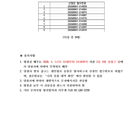
련 재판
위한 우
공신청
도
센
등기국/
영상
선지원
소
정보공
센터
터)
판결서
개
(종합민
청사안
인터넷
원지원
내
온라인
열람
센터 상
방청 신
담예약)
찾아오
청
시는 길
각급법
영상재
원안내
판 전용
서울법
법정 사
원조정
용
센터
신청 안
보안검
내
색
영상재
판 절차
안내
자주 사
용하는
양식모
음