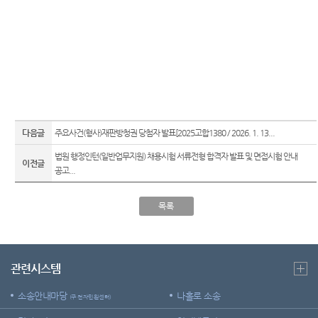
다음글
주요사건(형사)재판방청권 당첨자 발표[2025고합1380 / 2026. 1. 13...
법원 행정인턴(일반업무지원) 채용시험 서류전형 합격자 발표 및 면접시험 안내
이전글
공고...
목록
관련시스템
소송안내마당
나홀로 소송
(구 전자민원센터)