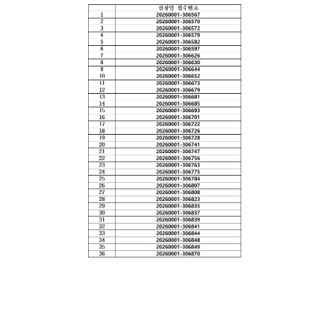
련 재판
위한 우
공신청
도
센
등기국/
영상
선지원
소
정보공
센터
터)
판결서
개
(종합민
청사안
인터넷
원지원
내
온라인
열람
센터 상
방청 신
담예약)
찾아오
청
시는 길
각급법
영상재
원안내
판 전용
서울법
법정 사
원조정
용
센터
신청 안
보안검
내
색
영상재
판 절차
안내
자주 사
용하는
양식모
음