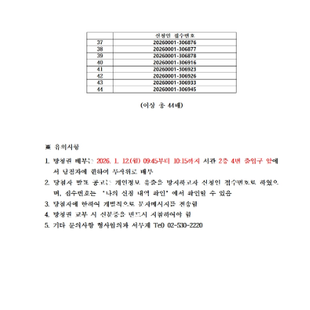
재판기
록열람
복사예
약
서울법
원종합
청사 집
행문 등
제증명
접수·발
급장소
안내