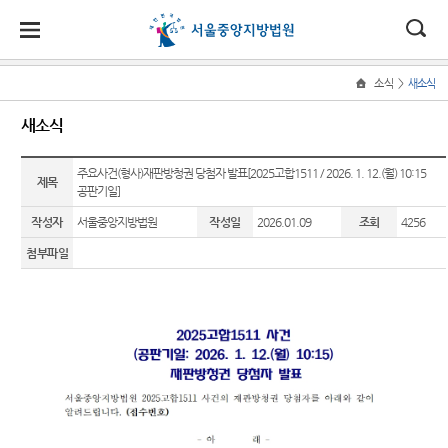
대
소
나
>
소식
새소식
Home
법
한
송
홀
법원
소식
민원
정보
소통
새소식
원
소개
소
민
안
로
소
새소식
민원안
지식재
법원에
식
개
법원장
내
산 전문
바란다
주요사건(형사)재판방청권 당첨자 발표[2025고합1511 / 2026. 1. 12.(월) 10:15
민
국
내
소
제목
우리법
공판기일]
인사말
재판부
원
원 주요
법률상
부조리
정
법
마
송
작성자
서울중앙지방법원
작성일
2026.01.09
조회
4256
연혁
판결
담안내
IP
신고센
보
Chambers
터
소
원
당
첨부파일
조직 및
법원 게
자주묻
통
전화번
시판
는질문
민생전
법원견
(구
호
담재판
학
사이버
유관기
부
전
재판개
홍보관
관안내
생생 법
정 및 법
사건검
원체험
자
E-mail
장애인·
정안내
색
기
Club
외국인
민
관할구
등 지원
판결서
증인지
특검 관
원
역
을
사본 제
원관 제