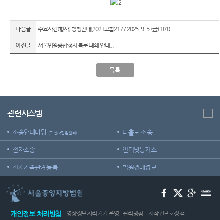
재판기
록열람
복사예
다음글
주요사건(형사) 방청안내[2023고합217 / 2025. 9. 5.(금) 10:0...
약
이전글
서울법원종합청사 북문 폐쇄 안내...
서울법
원종합
목록
청사 집
행문 등
제증명
접수·발
관련시스템
급장소
안내
소송안내마당
나홀로 소송
(구 전자민원센터)
전자소송
인터넷등기소
전자가족관계등록
법원경매정보
개인정보 처리방침
영상정보처리기기 운영 · 관리방침
저작권보호정책