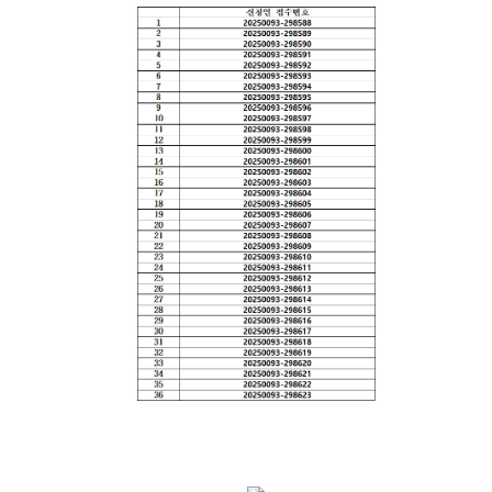
련 재판
위한 우
공신청
도
센
등기국/
영상
선지원
소
정보공
센터
터)
판결서
개
(종합민
청사안
인터넷
원지원
내
온라인
열람
센터 상
방청 신
담예약)
찾아오
청
시는 길
각급법
영상재
원안내
판 전용
서울법
법정 사
원조정
용
센터
신청 안
보안검
내
색
영상재
판 절차
안내
자주 사
용하는
양식모
음