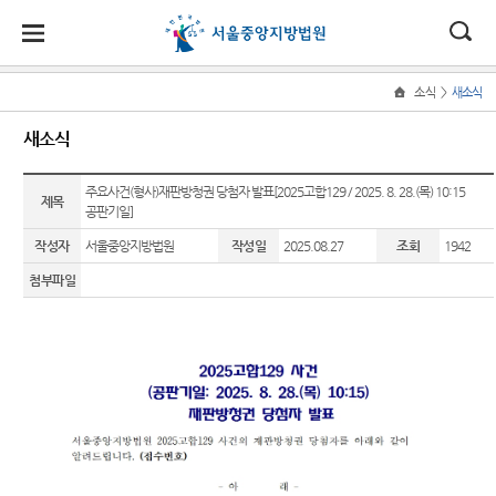
대
소
나
>
소식
새소식
Home
법
한
송
홀
법원
소식
민원
정보
소통
새소식
원
소개
소
민
안
로
소
새소식
민원안
지식재
법원에
식
개
법원장
내
산 전문
바란다
주요사건(형사)재판방청권 당첨자 발표[2025고합129 / 2025. 8. 28.(목) 10:15
민
국
내
소
제목
우리법
공판기일]
인사말
재판부
원
원 주요
법률상
부조리
정
법
마
송
작성자
서울중앙지방법원
작성일
2025.08.27
조회
1942
연혁
판결
담안내
IP
신고센
보
Chambers
터
소
원
당
첨부파일
조직 및
법원 게
자주묻
통
전화번
시판
는질문
민생전
법원견
(구
호
담재판
학
사이버
유관기
부
전
재판개
홍보관
관안내
생생 법
정 및 법
사건검
원체험
자
E-mail
장애인·
정안내
색
기
Club
외국인
민
관할구
등 지원
판결서
증인지
특검 관
원
역
을
사본 제
원관 제