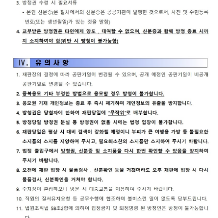
재판기
록열람
복사예
약
서울법
원종합
청사 집
행문 등
제증명
접수·발
급장소
안내