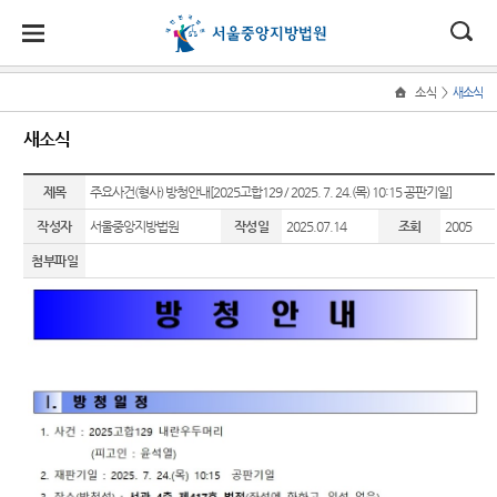
대
소
나
>
소식
새소식
Home
법
한
송
홀
법원
소식
민원
정보
소통
새소식
원
소개
소
민
안
로
소
새소식
민원안
지식재
법원에
식
개
제목
법원장
내
산 전문
바란다
주요사건(형사) 방청안내[2025고합129 / 2025. 7. 24.(목) 10:15 공판기일]
민
국
내
소
우리법
인사말
재판부
원
작성자
서울중앙지방법원
작성일
2025.07.14
조회
2005
원 주요
법률상
부조리
정
법
마
송
연혁
판결
담안내
IP
신고센
보
첨부파일
Chambers
터
소
원
당
조직 및
법원 게
자주묻
통
전화번
시판
는질문
민생전
법원견
(구
호
담재판
학
사이버
유관기
부
전
재판개
홍보관
관안내
생생 법
정 및 법
사건검
원체험
자
E-mail
장애인·
정안내
색
기
Club
외국인
민
관할구
등 지원
판결서
증인지
특검 관
원
역
을
사본 제
원관 제