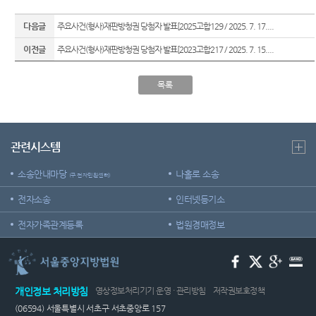
다음글
주요사건(형사)재판방청권 당첨자 발표[2025고합129 / 2025. 7. 17....
이전글
주요사건(형사)재판방청권 당첨자 발표[2023고합217 / 2025. 7. 15....
목록
관련시스템
소송안내마당
나홀로 소송
(구 전자민원센터)
전자소송
인터넷등기소
전자가족관계등록
법원경매정보
개인정보 처리방침
영상정보처리기기 운영 · 관리방침
저작권보호정책
(06594) 서울특별시 서초구 서초중앙로 157