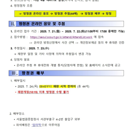
련 재판
위한 우
공신청
도
센
등기국/
영상
선지원
소
정보공
센터
터)
판결서
개
(종합민
청사안
인터넷
원지원
내
온라인
열람
센터 상
방청 신
담예약)
찾아오
청
시는 길
각급법
영상재
원안내
판 전용
서울법
법정 사
원조정
용
센터
신청 안
보안검
내
색
영상재
판 절차
안내
자주 사
용하는
양식모
음