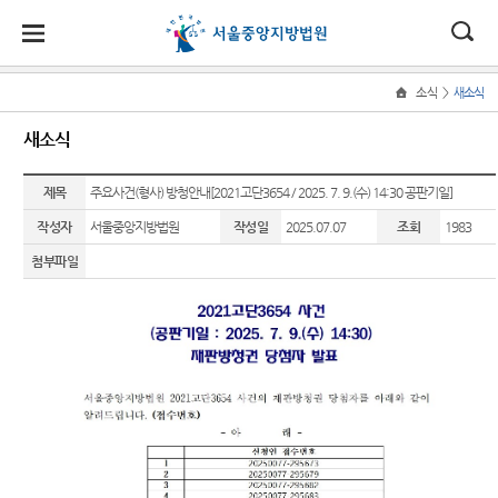
대
소
나
>
소식
새소식
Home
법
한
송
홀
법원
소식
민원
정보
소통
새소식
원
소개
소
민
안
로
소
새소식
민원안
지식재
법원에
식
개
제목
법원장
내
산 전문
바란다
주요사건(형사) 방청안내[2021고단3654 / 2025. 7. 9.(수) 14:30 공판기일]
민
국
내
소
우리법
인사말
재판부
원
작성자
서울중앙지방법원
작성일
2025.07.07
조회
1983
원 주요
법률상
부조리
정
법
마
송
연혁
판결
담안내
IP
신고센
보
첨부파일
Chambers
터
소
원
당
조직 및
법원 게
자주묻
통
전화번
시판
는질문
민생전
법원견
(구
호
담재판
학
사이버
유관기
부
전
재판개
홍보관
관안내
생생 법
정 및 법
사건검
원체험
자
E-mail
장애인·
정안내
색
기
Club
외국인
민
관할구
등 지원
판결서
증인지
특검 관
원
역
을
사본 제
원관 제