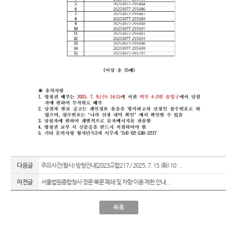
련 재판
위한 우
공신청
도
센
등기국/
영상
선지원
소
정보공
센터
터)
판결서
개
(종합민
청사안
인터넷
원지원
내
온라인
열람
센터 상
방청 신
담예약)
찾아오
청
시는 길
각급법
영상재
원안내
판 전용
서울법
법정 사
원조정
용
센터
신청 안
보안검
내
색
영상재
판 절차
다음글
주요사건(형사) 방청안내[2023고합217 / 2025. 7. 15.(화) 10:...
안내
이전글
서울법원종합청사 정문·북문 폐쇄 및 차량 이용 제한 안내...
자주 사
용하는
목록
양식모
음