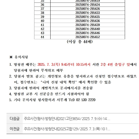
재판기
록열람
복사예
약
서울법
원종합
청사 집
행문 등
제증명
접수·발
급장소
안내
다음글
주요사건(형사) 방청안내[2021고단3654 / 2025. 7. 9.(수) 14:...
이전글
주요사건(형사) 방청안내[2025고합129 / 2025. 7. 3.(목) 10:1...