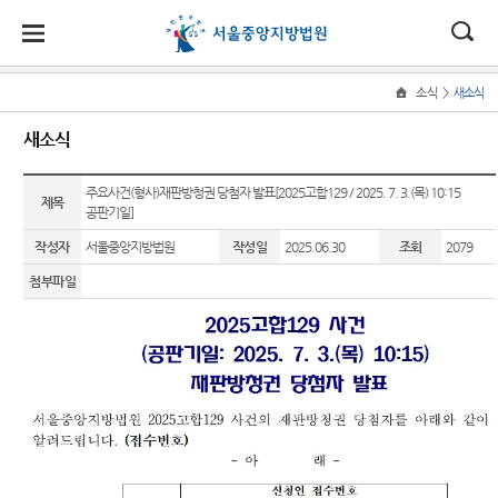
대
소
나
>
소식
새소식
Home
법
한
송
홀
법원
소식
민원
정보
소통
새소식
원
소개
소
민
안
로
소
새소식
민원안
지식재
법원에
식
개
법원장
내
산 전문
바란다
주요사건(형사)재판방청권 당첨자 발표[2025고합129 / 2025. 7. 3.(목) 10:15
민
국
내
소
제목
우리법
공판기일]
인사말
재판부
원
원 주요
법률상
부조리
정
법
마
송
작성자
서울중앙지방법원
작성일
2025.06.30
조회
2079
연혁
판결
담안내
IP
신고센
보
Chambers
터
소
원
당
첨부파일
조직 및
법원 게
자주묻
통
전화번
시판
는질문
민생전
법원견
(구
호
담재판
학
사이버
유관기
부
전
재판개
홍보관
관안내
생생 법
정 및 법
사건검
원체험
자
E-mail
장애인·
정안내
색
기
Club
외국인
민
관할구
등 지원
판결서
증인지
특검 관
원
역
을
사본 제
원관 제