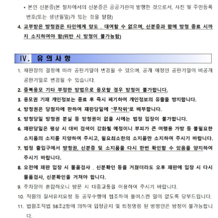
재판기
록열람
복사예
약
서울법
원종합
청사 집
행문 등
제증명
접수·발
급장소
안내