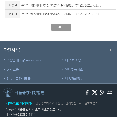
다음글
주요사건(형사)재판방청권 당첨자 발표[2025고합129 / 2025. 7. 3.(...
이전글
주요사건(형사)재판방청권 당첨자 발표[2025고합129 / 2025. 6. 23....
목록
관련시스템
소송안내마당
나홀로 소송
(구 전자민원센터)
전자소송
인터넷등기소
전자가족관계등록
법원경매정보
개인정보 처리방침
영상정보처리기기 운영 · 관리방침
저작권보호정책
(06594) 서울특별시 서초구 서초중앙로 157
대표전화 02)530-1114