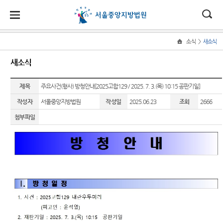
대
소
나
>
소식
새소식
Home
법
한
송
홀
법원
소식
민원
정보
소통
새소식
원
소개
소
민
안
로
소
새소식
민원안
지식재
법원에
식
개
제목
법원장
내
산 전문
바란다
주요사건(형사) 방청안내[2025고합129 / 2025. 7. 3.(목) 10:15 공판기일]
민
국
내
소
우리법
인사말
재판부
원
작성자
서울중앙지방법원
작성일
2025.06.23
조회
2666
원 주요
법률상
부조리
정
법
마
송
연혁
판결
담안내
IP
신고센
보
첨부파일
Chambers
터
소
원
당
조직 및
법원 게
자주묻
통
전화번
시판
는질문
민생전
법원견
(구
호
담재판
학
사이버
유관기
부
전
재판개
홍보관
관안내
생생 법
정 및 법
사건검
원체험
자
E-mail
장애인·
정안내
색
기
Club
외국인
민
관할구
등 지원
판결서
증인지
특검 관
원
역
을
사본 제
원관 제