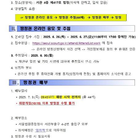
련 재판
위한 우
공신청
도
센
등기국/
영상
선지원
소
정보공
센터
터)
판결서
개
(종합민
청사안
인터넷
원지원
내
온라인
열람
센터 상
방청 신
담예약)
찾아오
청
시는 길
각급법
영상재
원안내
판 전용
서울법
법정 사
원조정
용
센터
신청 안
보안검
내
색
영상재
판 절차
안내
자주 사
용하는
양식모
음