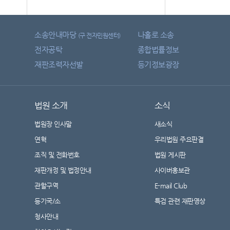
소송안내마당
나홀로 소송
(구 전자민원센터)
전자공탁
종합법률정보
재판조력자선발
등기정보광장
법원 소개
소식
법원장 인사말
새소식
연혁
우리법원 주요판결
조직 및 전화번호
법원 게시판
재판개정 및 법정안내
사이버홍보관
관할구역
E-mail Club
등기국/소
특검 관련 재판영상
청사안내