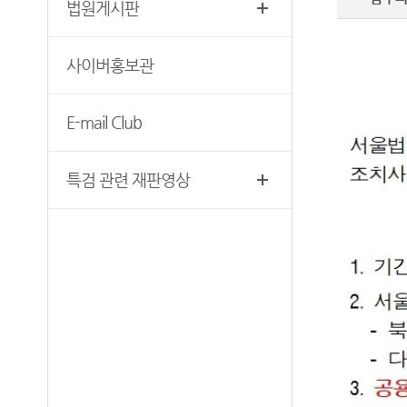
법원게시판
찾아오시는 길
영상재판 절차 안내
서울법원조정센터
사이버홍보관
자주 사용하는 양식모음
보안검색
재판기록열람복사예약
E-mail Club
서울법원종합청사 집행문 등
제증명 접수·발급장소 안내
특검 관련 재판영상