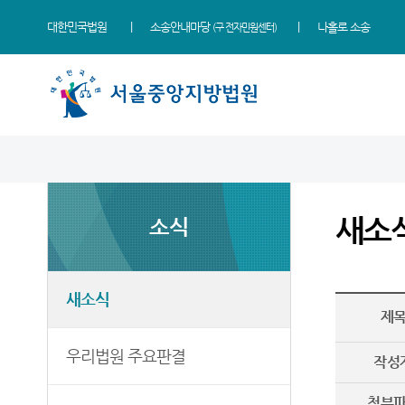
대한민국법원
소송안내마당
나홀로 소송
(구 전자민원센터)
법원 소개
소식
민원
정보
소통
법원장 인사말
새소식
민원안내
지식재산 전문재판부
법원에 바란다
새소
소식
연혁
우리법원 주요판결
법률상담안내
IP Chambers
부조리 신고센터
조직 및 전화번호
법원 게시판
자주묻는질문
민생전담재판부
법원견학
재판개정 및 법정안내
사이버홍보관
유관기관안내
사건검색
생생 법원체험기
새소식
제
관할구역
E-mail Club
장애인·외국인 등 지원을
판결서사본 제공신청
증인지원관 제도
위한 우선지원센터
등기국/소
특검 관련 재판영상
판결서 인터넷열람
정보공개
우리법원 주요판결
(종합민원지원센터 상담예약)
작성
청사안내
각급법원안내
온라인 방청 신청
영상재판 전용법정 사용
첨부
신청 안내