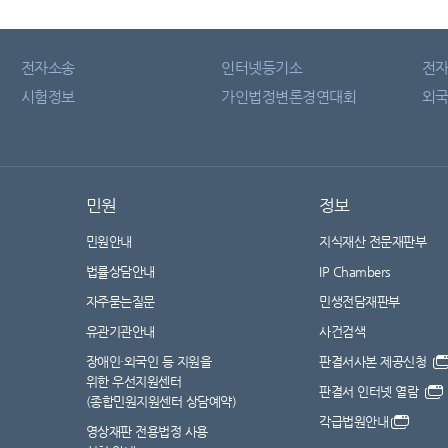
전자소송
인터넷등기소
전
시험정보
가인법정변론경연대회
외국
민원
정보
민원안내
지식재산 전문재판부
법률상담안내
IP Chambers
자주묻는질문
민생전담재판부
유관기관안내
사건검색
장애인·외국인 등 지원을
판결서사본 제공신청
위한 우선지원센터
판결서 인터넷 열람
(종합민원지원센터 상담예약)
각급법원안내
영상재판 전용법정 사용