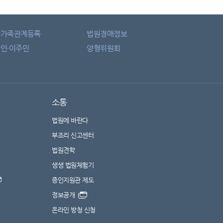
자가족관계등록
법원경매정보
인·이주민
양형위원회
소통
법원에 바란다
부조리 신고센터
법원견학
생생 법원체험기
증인지원관 제도
정보공개
온라인 방청 신청