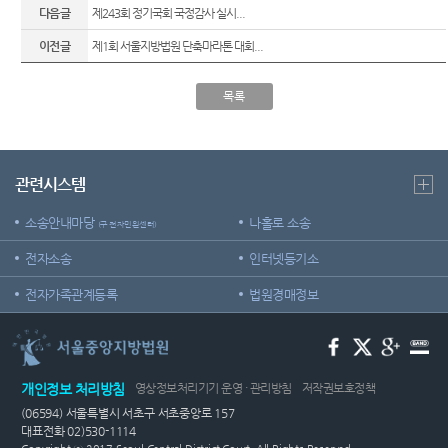
련 재판
위한 우
공신청
도
다음글
제243회 정기국회 국정감사 실시...
센
등기국/
영상
선지원
소
정보공
센터
이전글
제1회 서울지방법원 단축마라톤 대회...
터)
판결서
개
(종합민
청사안
인터넷
원지원
내
온라인
목록
열람
센터 상
방청 신
담예약)
찾아오
청
시는 길
각급법
영상재
원안내
판 전용
관련시스템
서울법
법정 사
원조정
용
소송안내마당
나홀로 소송
센터
(구 전자민원센터)
신청 안
전자소송
인터넷등기소
보안검
내
색
전자가족관계등록
법원경매정보
영상재
판 절차
안내
자주 사
개인정보 처리방침
영상정보처리기기 운영 · 관리방침
저작권보호정책
용하는
양식모
(06594) 서울특별시 서초구 서초중앙로 157
음
대표전화 02)530-1114