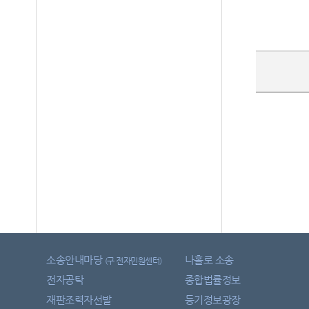
소송안내마당
나홀로 소송
(구 전자민원센터)
전자공탁
종합법률정보
재판조력자선발
등기정보광장