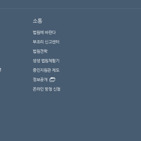
소통
법원에 바란다
부조리 신고센터
법원견학
생생 법원체험기
증인지원관 제도
정보공개
온라인 방청 신청