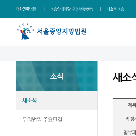
대한민국법원
소송안내마당
나홀로 소송
(구 전자민원센터)
법원 소개
소식
민원
정보
소통
법원장 인사말
새소식
민원안내
지식재산 전문재판부
법원에 바란다
새소
소식
연혁
우리법원 주요판결
법률상담안내
IP Chambers
부조리 신고센터
조직 및 전화번호
법원 게시판
자주묻는질문
민생전담재판부
법원견학
재판개정 및 법정안내
사이버홍보관
유관기관안내
사건검색
생생 법원체험기
새소식
제
관할구역
E-mail Club
장애인·외국인 등 지원을
판결서사본 제공신청
증인지원관 제도
위한 우선지원센터
등기국/소
특검 관련 재판영상
판결서 인터넷열람
정보공개
작성
우리법원 주요판결
(종합민원지원센터 상담예약)
청사안내
각급법원안내
온라인 방청 신청
영상재판 전용법정 사용
첨부
신청 안내