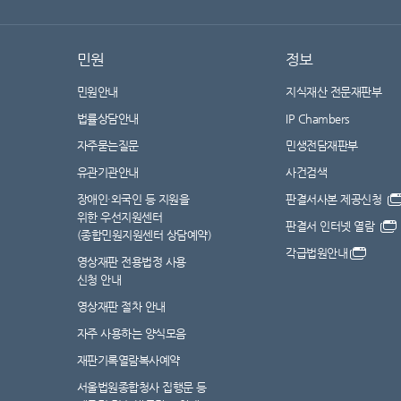
민원
정보
민원안내
지식재산 전문재판부
법률상담안내
IP Chambers
자주묻는질문
민생전담재판부
유관기관안내
사건검색
장애인·외국인 등 지원을
판결서사본 제공신청
위한 우선지원센터
판결서 인터넷 열람
(종합민원지원센터 상담예약)
각급법원안내
영상재판 전용법정 사용
신청 안내
영상재판 절차 안내
자주 사용하는 양식모음
재판기록열람복사예약
서울법원종합청사 집행문 등