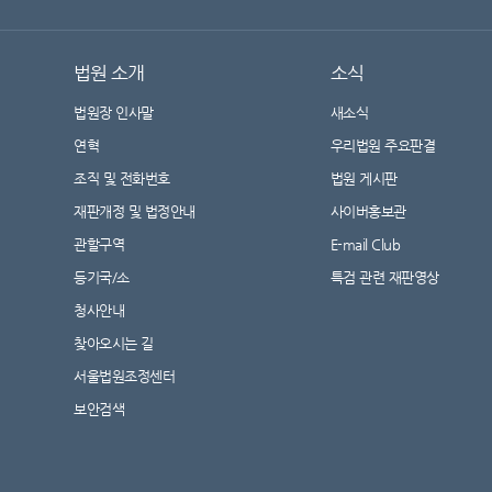
법원 소개
소식
법원장 인사말
새소식
연혁
우리법원 주요판결
조직 및 전화번호
법원 게시판
재판개정 및 법정안내
사이버홍보관
관할구역
E-mail Club
등기국/소
특검 관련 재판영상
청사안내
찾아오시는 길
서울법원조정센터
보안검색