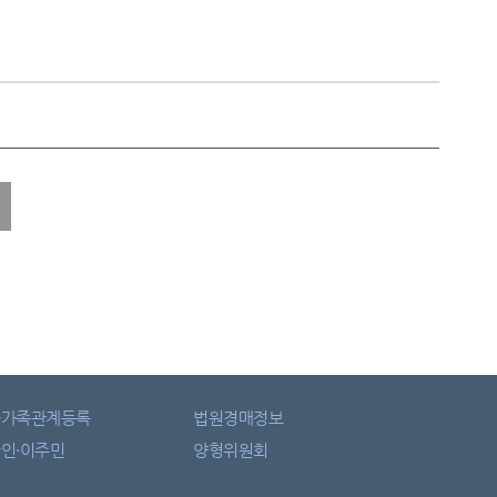
자가족관계등록
법원경매정보
인·이주민
양형위원회