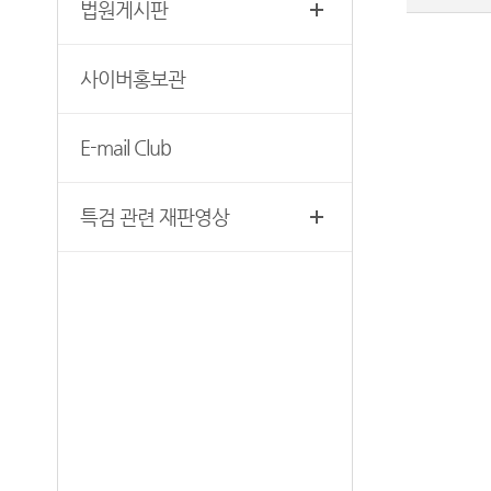
법원게시판
찾아오시는 길
영상재판 절차 안내
서울법원조정센터
사이버홍보관
자주 사용하는 양식모음
보안검색
재판기록열람복사예약
E-mail Club
서울법원종합청사 집행문 등
제증명 접수·발급장소 안내
특검 관련 재판영상