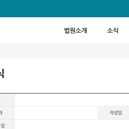
법원소개
소식
식
목
자
작성일
파일