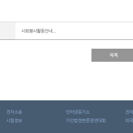
사회봉사활동안내...
목록
전자소송
인터넷등기소
전
시험정보
가인법정변론경연대회
외국