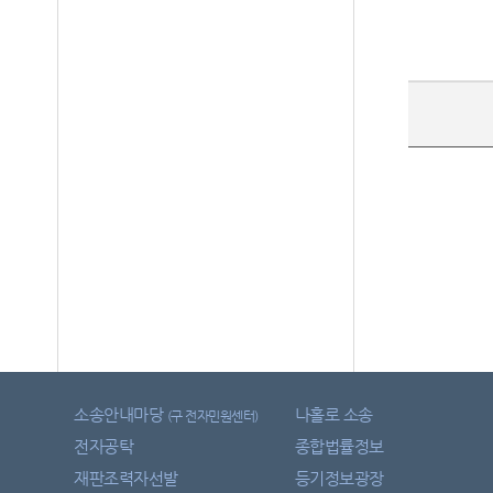
소송안내마당
나홀로 소송
(구 전자민원센터)
전자공탁
종합법률정보
재판조력자선발
등기정보광장