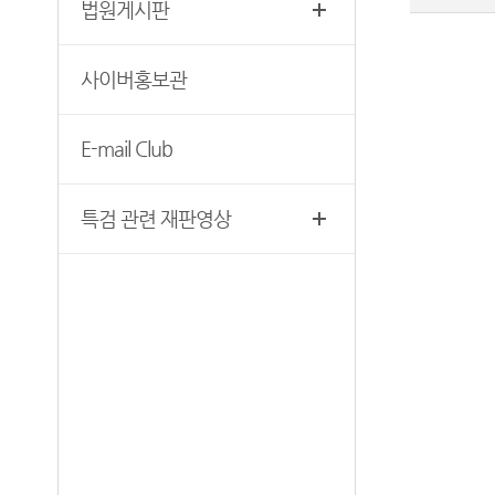
법원게시판
찾아오시는 길
영상재판 절차 안내
서울법원조정센터
사이버홍보관
자주 사용하는 양식모음
보안검색
재판기록열람복사예약
E-mail Club
서울법원종합청사 집행문 등
제증명 접수·발급장소 안내
특검 관련 재판영상