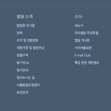
법원 소개
소식
법원장 인사말
새소식
연혁
우리법원 주요판결
조직 및 전화번호
법원 게시판
재판개정 및 법정안내
사이버홍보관
관할구역
E-mail Club
등기국/소
특검 관련 재판영상
청사안내
찾아오시는 길
서울법원조정센터
보안검색