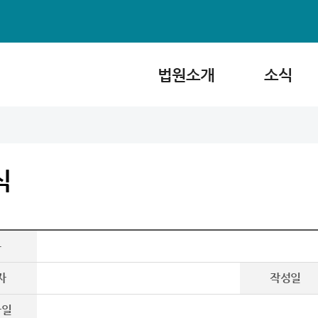
법원소개
소식
식
목
자
작성일
파일