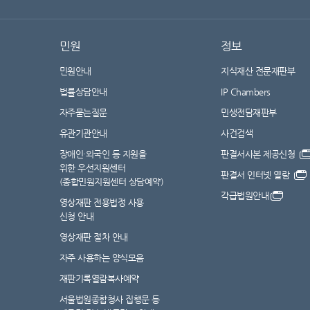
민원
정보
민원안내
지식재산 전문재판부
법률상담안내
IP Chambers
자주묻는질문
민생전담재판부
유관기관안내
사건검색
장애인·외국인 등 지원을
판결서사본 제공신청
위한 우선지원센터
판결서 인터넷 열람
(종합민원지원센터 상담예약)
각급법원안내
영상재판 전용법정 사용
신청 안내
영상재판 절차 안내
자주 사용하는 양식모음
재판기록열람복사예약
서울법원종합청사 집행문 등