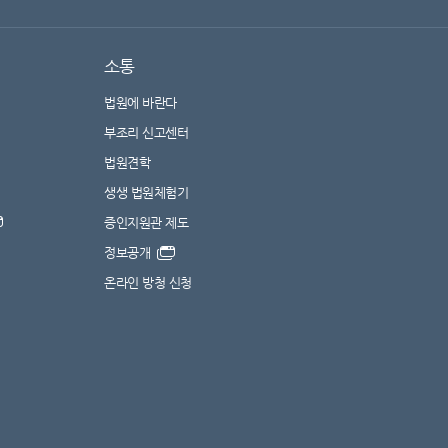
소통
법원에 바란다
부조리 신고센터
법원견학
생생 법원체험기
증인지원관 제도
정보공개
온라인 방청 신청