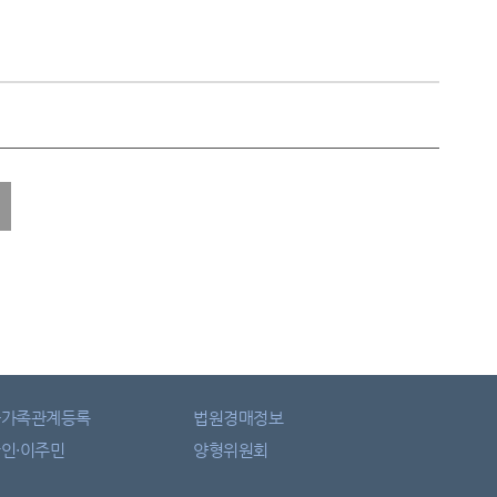
자가족관계등록
법원경매정보
인·이주민
양형위원회