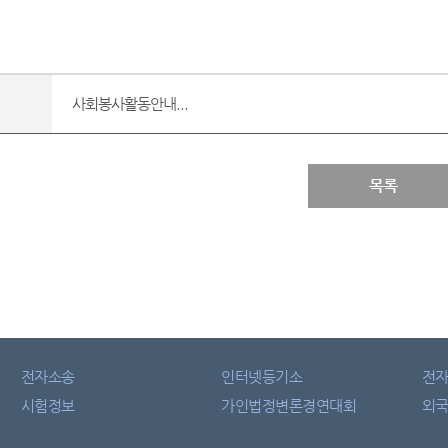
사회봉사활동안내...
목록
전자소송
인터넷등기소
전
시험정보
가인법정변론경연대회
외국