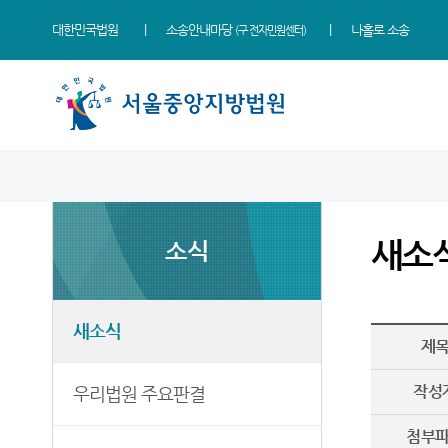
대한민국법원
소송안내마당
나홀로 소송
(구 전자민원센터)
법원 소개
소식
민원
정보
소통
법원장 인사말
새소식
민원안내
지식재산 전문재판부
법원에 바란다
새소
소식
연혁
우리법원 주요판결
법률상담안내
IP Chambers
부조리 신고센터
조직 및 전화번호
법원 게시판
자주묻는질문
민생전담재판부
법원견학
재판개정 및 법정안내
사이버홍보관
유관기관안내
사건검색
생생 법원체험기
새소식
제
관할구역
E-mail Club
장애인·외국인 등 지원을
판결서사본 제공신청
증인지원관 제도
위한 우선지원센터
등기국/소
특검 관련 재판영상
판결서 인터넷열람
정보공개
작성
우리법원 주요판결
(종합민원지원센터 상담예약)
청사안내
각급법원안내
온라인 방청 신청
영상재판 전용법정 사용
첨부
신청 안내