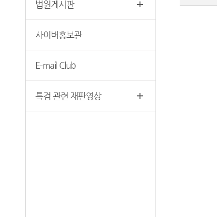
법원게시판
찾아오시는 길
영상재판 절차 안내
서울법원조정센터
사이버홍보관
자주 사용하는 양식모음
보안검색
재판기록열람복사예약
E-mail Club
서울법원종합청사 집행문 등
제증명 접수·발급장소 안내
특검 관련 재판영상