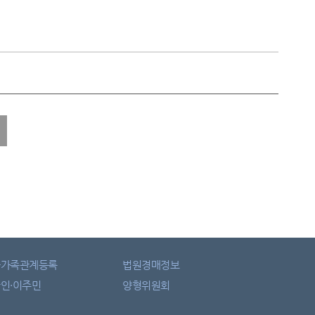
자가족관계등록
법원경매정보
인·이주민
양형위원회