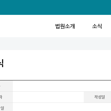
법원소개
소식
식
목
자
작성일
파일