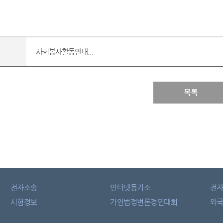
사회봉사활동안내...
목록
전자소송
인터넷등기소
전
시험정보
가인법정변론경연대회
외국