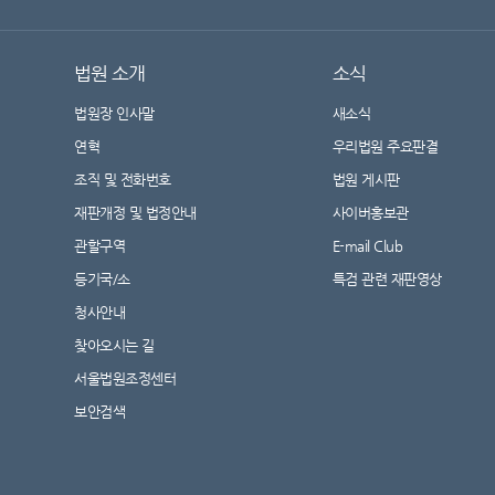
법원 소개
소식
법원장 인사말
새소식
연혁
우리법원 주요판결
조직 및 전화번호
법원 게시판
재판개정 및 법정안내
사이버홍보관
관할구역
E-mail Club
등기국/소
특검 관련 재판영상
청사안내
찾아오시는 길
서울법원조정센터
보안검색