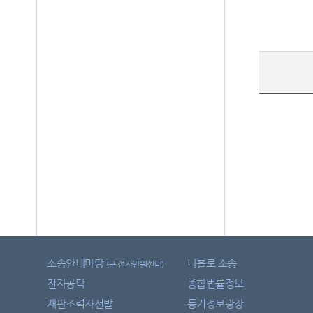
소송안내마당
나홀로 소송
(구 전자민원센터)
전자공탁
종합법률정보
재판조력자선발
등기정보광장