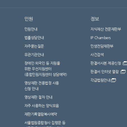
민원
정보
민원안내
지식재산 전문재판부
법률상담안내
IP Chambers
자주묻는질문
민생전담재판부
유관기관안내
사건검색
장애인·외국인 등 지원을
판결서사본 제공신청
위한 우선지원센터
판결서 인터넷 열람
(종합민원지원센터 상담예약)
각급법원안내
영상재판 전용법정 사용
신청 안내
영상재판 절차 안내
자주 사용하는 양식모음
재판기록열람복사예약
서울법원종합청사 집행문 등