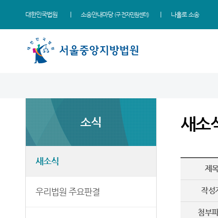
대한민국법원
소송안내마당
나홀로 소송
(구 전자민원센터)
법원 소개
소식
민원
정보
소통
법원장 인사말
새소식
민원안내
지식재산 전문재판부
법원에 바란다
새소
소식
연혁
우리법원 주요판결
법률상담안내
IP Chambers
부조리 신고센터
조직 및 전화번호
법원 게시판
자주묻는질문
민생전담재판부
법원견학
재판개정 및 법정안내
사이버홍보관
유관기관안내
사건검색
생생 법원체험기
새소식
제
관할구역
E-mail Club
장애인·외국인 등 지원을
판결서사본 제공신청
증인지원관 제도
위한 우선지원센터
등기국/소
특검 관련 재판영상
판결서 인터넷열람
정보공개
작성
우리법원 주요판결
(종합민원지원센터 상담예약)
청사안내
각급법원안내
온라인 방청 신청
영상재판 전용법정 사용
첨부
신청 안내